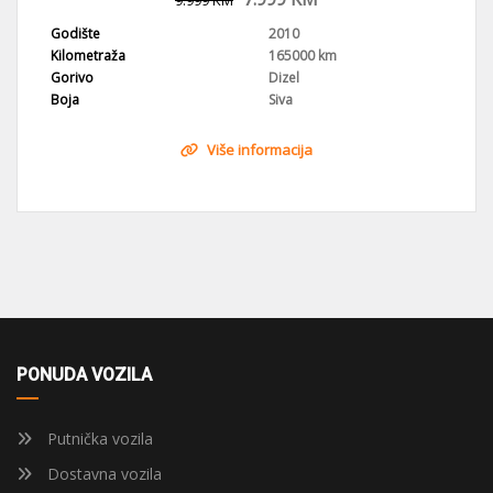
9.999
KM
Godište
2010
Kilometraža
165000 km
Gorivo
Dizel
Boja
Siva
Više informacija
PONUDA VOZILA
Putnička vozila
Dostavna vozila