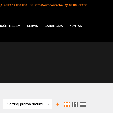
+387 62 800 800
info@eurocentar.ba
08:00 - 17:00
OČNI NAJAM
SERVIS
GARANCIJA
KONTAKT
Sortiraj prema datumu