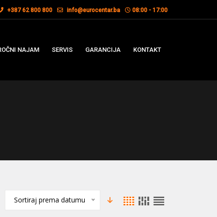
+387 62 800 800
info@eurocentar.ba
08:00 - 17:00
OČNI NAJAM
SERVIS
GARANCIJA
KONTAKT
Sortiraj prema datumu