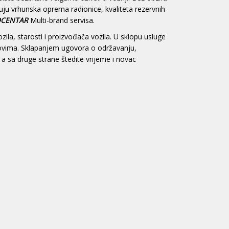
đuju vrhunska oprema radionice, kvaliteta rezervnih
CENTAR
Multi-brand servisa.
la, starosti i proizvođača vozila. U sklopu usluge
lovima. Sklapanjem ugovora o održavanju,
 a sa druge strane štedite vrijeme i novac