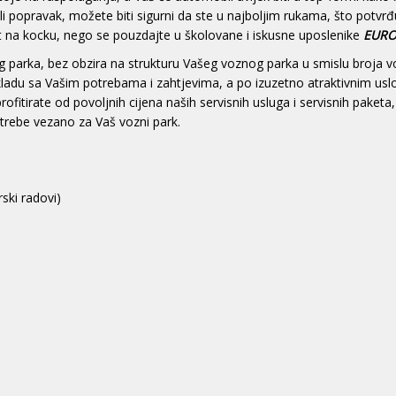
 ili popravak, možete biti sigurni da ste u najboljim rukama, što potvr
ost na kocku, nego se pouzdajte u školovane i iskusne uposlenike
EURO
parka, bez obzira na strukturu Vašeg voznog parka u smislu broja vozi
ladu sa Vašim potrebama i zahtjevima, a po izuzetno atraktivnim us
itirate od povoljnih cijena naših servisnih usluga i servisnih paketa,
trebe vezano za Vaš vozni park.
rski radovi)