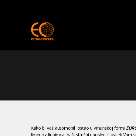
Kako bi Vaš automobil ostao u vrhunskoj formi
EUR
limenog ljubimca, naši stručni uposlenici uvijek Vam s