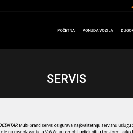
POČETNA
PONUDA VOZILA
DUGOR
SERVIS
OCENTAR
Multi-brand servis osigurava najkvalitetniju servisnu uslugu
toje na raspolaganju, a Vaš će automobil uvijek biti u top-formi kako bi