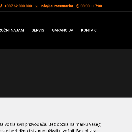
+387 62 800 800
info@eurocentar.ba
08:00 - 17:00
OČNI NAJAM
SERVIS
GARANCIJA
KONTAKT
 za vozila svih prizvođača. Bez obzira na marku Vašeg
ste bezbrižno i sigurno uživali u vožnji. Bez obzira