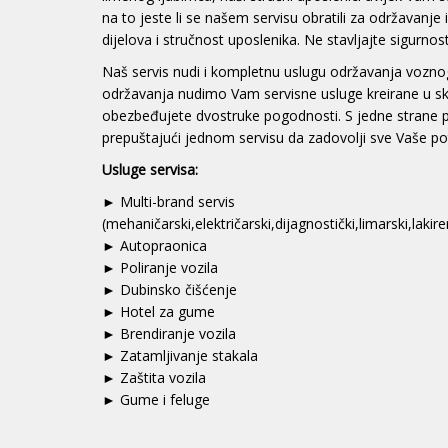
na to jeste li se našem servisu obratili za održavanje
dijelova i stručnost uposlenika. Ne stavljajte sigurn
Naš servis nudi i kompletnu uslugu održavanja voznog 
održavanja nudimo Vam servisne usluge kreirane u sk
obezbeđujete dvostruke pogodnosti. S jedne strane prof
prepuštajući jednom servisu da zadovolji sve Vaše po
Usluge servisa:
► Multi-brand servis
(mehaničarski,električarski,dijagnostički,limarski,lakire
► Autopraonica
► Poliranje vozila
► Dubinsko čišćenje
► Hotel za gume
► Brendiranje vozila
► Zatamljivanje stakala
► Zaštita vozila
► Gume i feluge