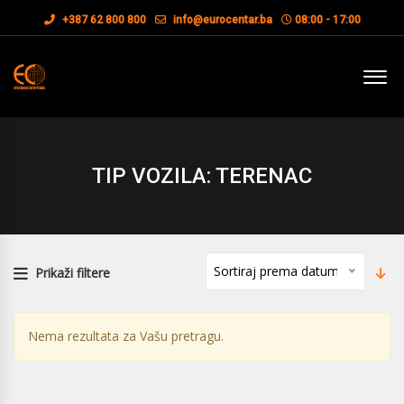
+387 62 800 800
info@eurocentar.ba
08:00 - 17:00
TIP VOZILA: TERENAC
Sortiraj prema datumu
Prikaži filtere
Nema rezultata za Vašu pretragu.