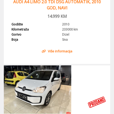
AUDI A4 LIMO 2.0 TDI DSG AUTOMATIK, 2010
GOD, NAVI
14.999
KM
Godište
2010
Kilometraža
233000 km
Gorivo
Dizel
Boja
Siva
Više informacija