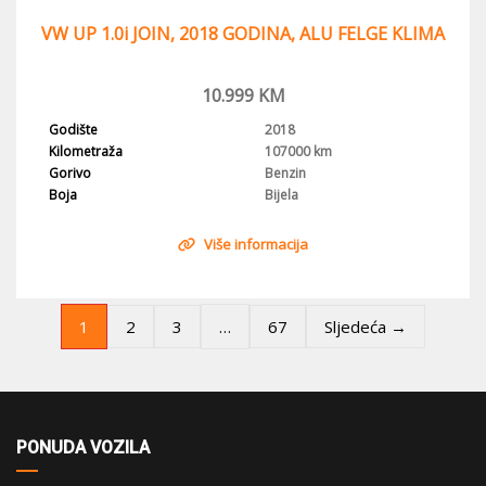
VW UP 1.0i JOIN, 2018 GODINA, ALU FELGE KLIMA
10.999
KM
Godište
2018
Kilometraža
107000 km
Gorivo
Benzin
Boja
Bijela
Više informacija
1
…
2
3
67
Sljedeća →
PONUDA VOZILA