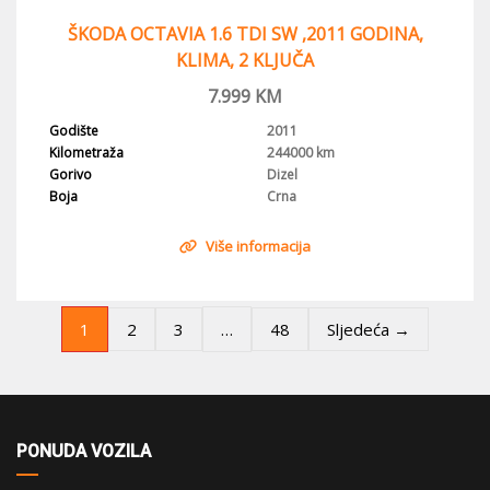
ŠKODA OCTAVIA 1.6 TDI SW ,2011 GODINA,
KLIMA, 2 KLJUČA
7.999
KM
Godište
2011
Kilometraža
244000 km
Gorivo
Dizel
Boja
Crna
Više informacija
1
…
2
3
48
Sljedeća →
PONUDA VOZILA