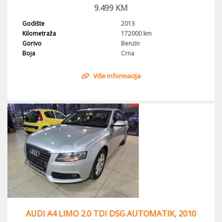
9.499
KM
Godište
2013
Kilometraža
172000 km
Gorivo
Benzin
Boja
Crna
Više informacija
AUDI A4 LIMO 2.0 TDI DSG AUTOMATIK, 2010