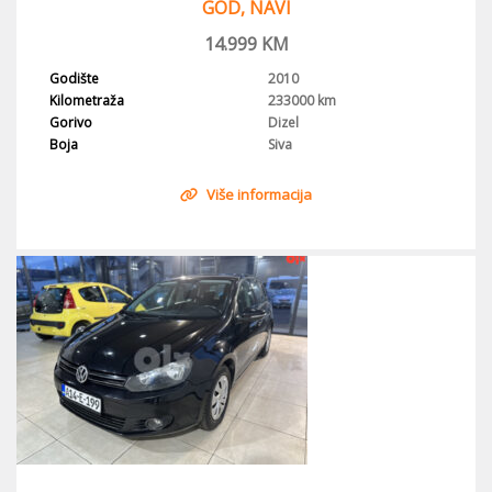
GOD, NAVI
14.999
KM
Godište
2010
Kilometraža
233000 km
Gorivo
Dizel
Boja
Siva
Više informacija