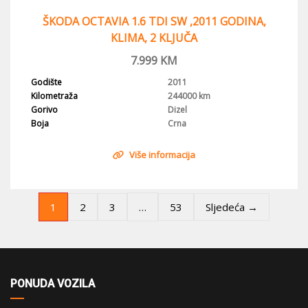
ŠKODA OCTAVIA 1.6 TDI SW ,2011 GODINA,
KLIMA, 2 KLJUČA
7.999
KM
Godište
2011
Kilometraža
244000 km
Gorivo
Dizel
Boja
Crna
Više informacija
1
…
2
3
53
Sljedeća →
PONUDA VOZILA