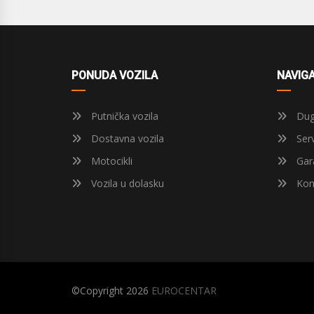
PONUDA VOZILA
NAVIGA
Putnička vozila
Dug
Dostavna vozila
Serv
Motocikli
Gara
Vozila u dolasku
Kon
©Copyright 2026
EUROCENTAR