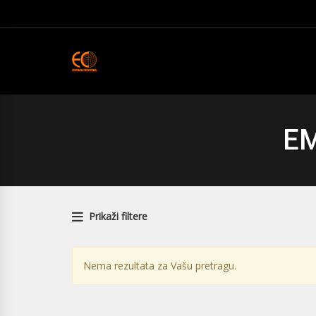
EM
Prikaži filtere
Nema rezultata za Vašu pretragu.