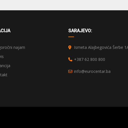
CIJA
SARAJEVO:
oročni najam
Ismeta Alajbegovića Šerbe 1
is
+387 62 800 800
ncija
info@eurocentar.ba
takt