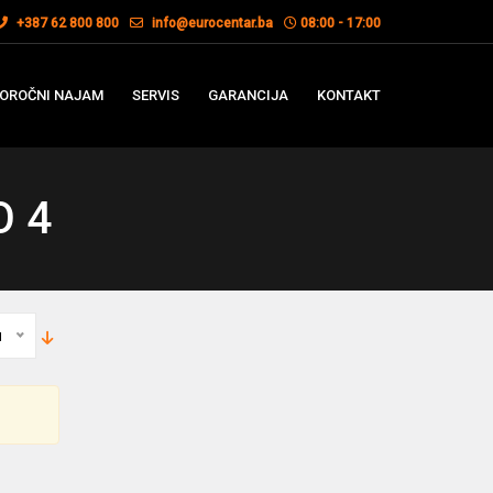
+387 62 800 800
info@eurocentar.ba
08:00 - 17:00
OROČNI NAJAM
SERVIS
GARANCIJA
KONTAKT
O 4
u