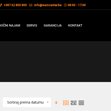
+387 62 800 800
info@eurocentar.ba
08:00 - 17:00
OČNI NAJAM
SERVIS
GARANCIJA
KONTAKT
Sortiraj prema datumu