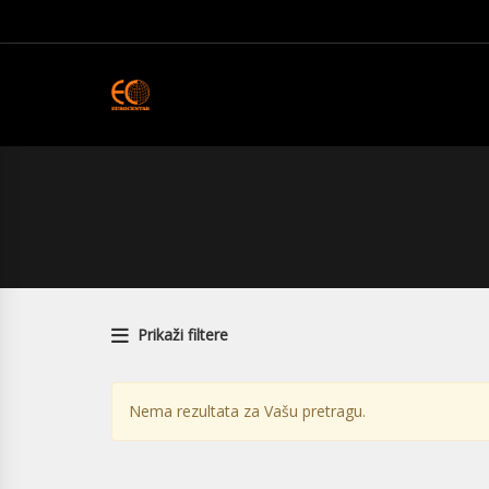
Prikaži filtere
Nema rezultata za Vašu pretragu.