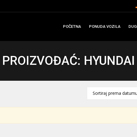
POČETNA
PONUDA VOZILA
DUG
PROIZVOĐAĆ: HYUNDAI
Sortiraj prema datum