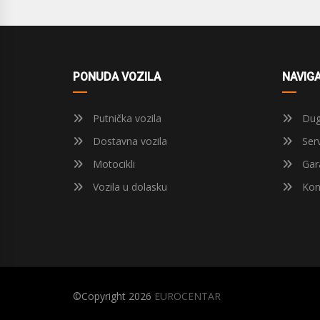
PONUDA VOZILA
NAVIGA
Putnička vozila
Dug
Dostavna vozila
Serv
Motocikli
Gara
Vozila u dolasku
Kon
©Copyright 2026
EUROCENTAR