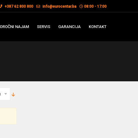
+387 62 800 800
info@eurocentar.ba
08:00 - 17:00
OROČNI NAJAM
SERVIS
GARANCIJA
KONTAKT
u