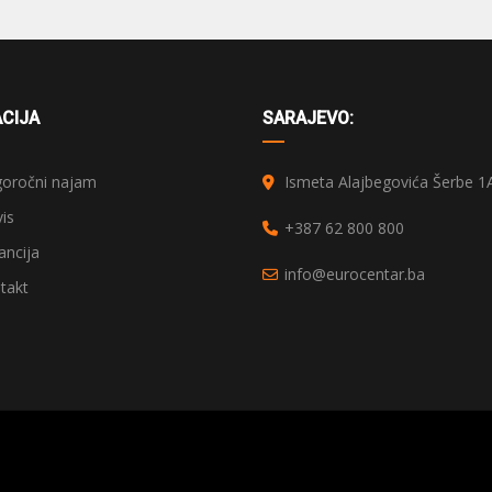
CIJA
SARAJEVO:
oročni najam
Ismeta Alajbegovića Šerbe 1
is
+387 62 800 800
ncija
info@eurocentar.ba
takt