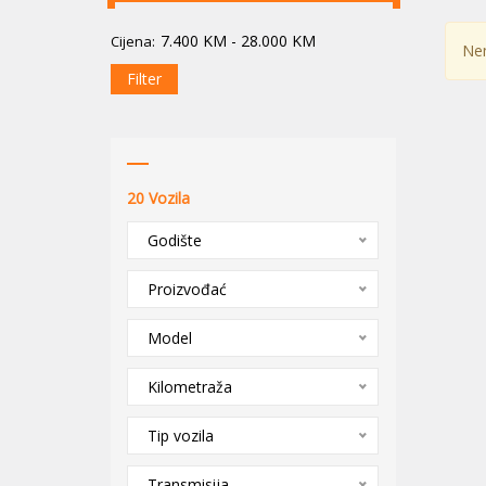
7.400
KM
-
28.000
KM
Cijena:
Nem
Filter
20
Vozila
Godište
Proizvođać
Model
Kilometraža
Tip vozila
Transmisija