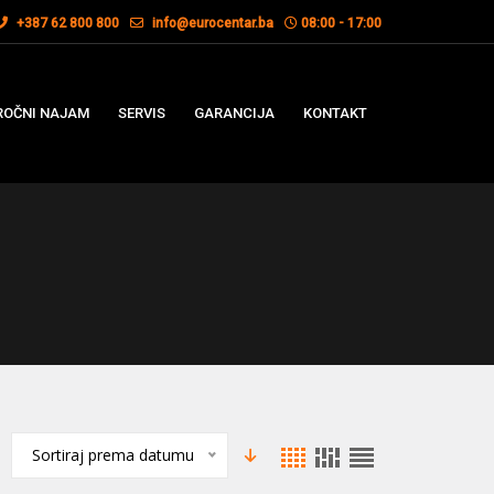
+387 62 800 800
info@eurocentar.ba
08:00 - 17:00
OČNI NAJAM
SERVIS
GARANCIJA
KONTAKT
Sortiraj prema datumu