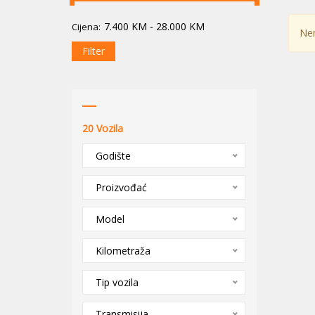
7.400
KM
-
28.000
KM
Cijena:
Nem
Filter
20
Vozila
Godište
Proizvođać
Model
Kilometraža
Tip vozila
Transmisija