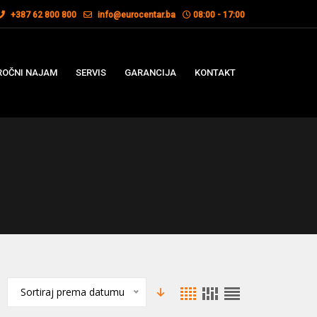
+387 62 800 800
info@eurocentar.ba
08:00 - 17:00
OČNI NAJAM
SERVIS
GARANCIJA
KONTAKT
Sortiraj prema datumu