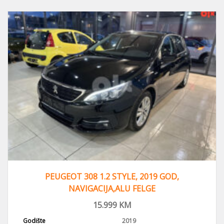
PEUGEOT 308 1.2 STYLE, 2019 GOD,
NAVIGACIJA,ALU FELGE
15.999
KM
Godište
2019