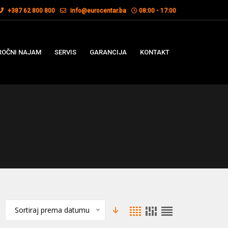
+387 62 800 800
info@eurocentar.ba
08:00 - 17:00
OČNI NAJAM
SERVIS
GARANCIJA
KONTAKT
Sortiraj prema datumu