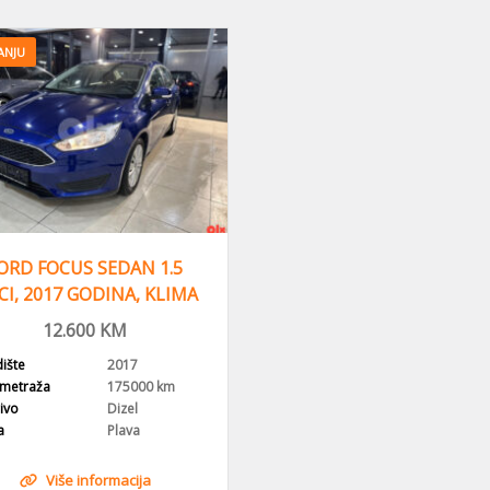
ANJU
ORD FOCUS SEDAN 1.5
CI, 2017 GODINA, KLIMA
12.600
KM
ište
2017
ometraža
175000 km
ivo
Dizel
a
Plava
Više informacija