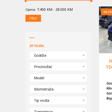
7.400
KM
-
28.000
KM
Cijena:
NA ST
Filter
20
Vozila
Godište
F
Proizvođać
TD
Model
God
Kil
Kilometraža
Gor
Boj
Tip vozila
Transmisija