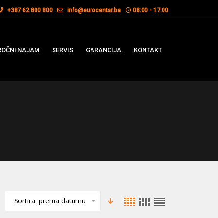
+387 62 800 800
info@eurocentar.ba
08:00 - 17:00
OČNI NAJAM
SERVIS
GARANCIJA
KONTAKT
Sortiraj prema datumu