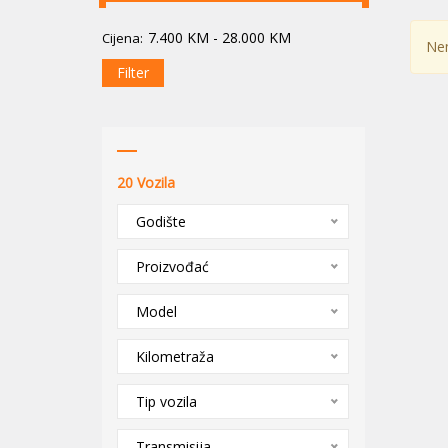
7.400
KM
-
28.000
KM
Cijena:
Nem
Filter
20
Vozila
Godište
Proizvođać
Model
Kilometraža
Tip vozila
Transmisija