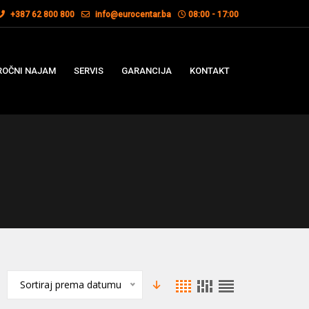
+387 62 800 800
info@eurocentar.ba
08:00 - 17:00
OČNI NAJAM
SERVIS
GARANCIJA
KONTAKT
Sortiraj prema datumu