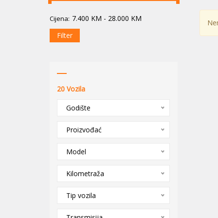
7.400
KM
-
28.000
KM
Cijena:
Nem
Filter
20
Vozila
Godište
Proizvođać
Model
Kilometraža
Tip vozila
Transmisija