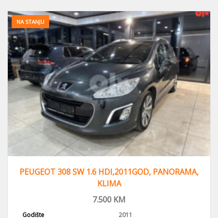
NA STANJU
PEUGEOT 308 SW 1.6 HDI,2011GOD, PANORAMA,
KLIMA
7.500
KM
Godište
2011