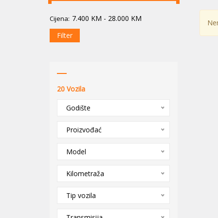
7.400
KM
-
28.000
KM
Cijena:
Nem
Filter
20
Vozila
Godište
Proizvođać
Model
Kilometraža
Tip vozila
Transmisija