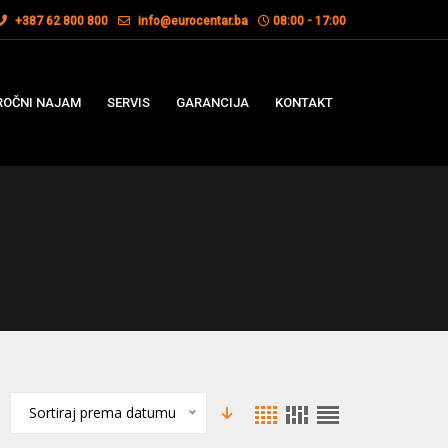
+387 62 800 800
info@eurocentar.ba
08:00 - 17:00
OČNI NAJAM
SERVIS
GARANCIJA
KONTAKT
Sortiraj prema datumu