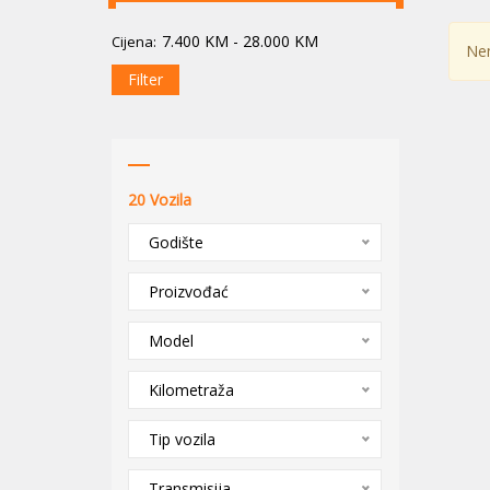
7.400
KM
-
28.000
KM
Cijena:
Nem
Filter
20
Vozila
Godište
Proizvođać
Model
Kilometraža
Tip vozila
Transmisija