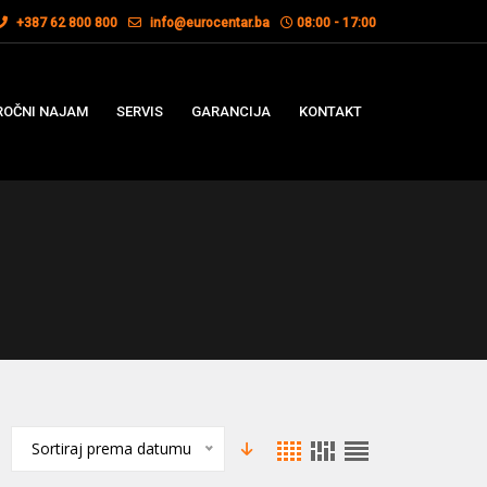
+387 62 800 800
info@eurocentar.ba
08:00 - 17:00
OČNI NAJAM
SERVIS
GARANCIJA
KONTAKT
Sortiraj prema datumu