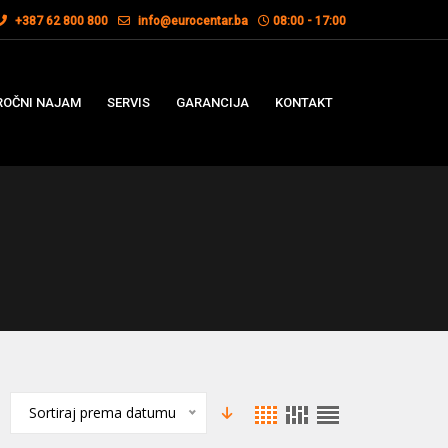
+387 62 800 800
info@eurocentar.ba
08:00 - 17:00
OČNI NAJAM
SERVIS
GARANCIJA
KONTAKT
Sortiraj prema datumu