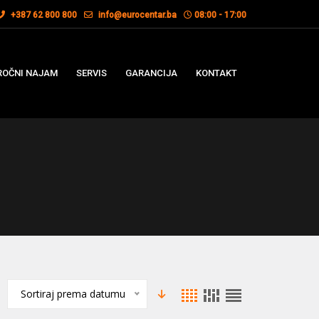
+387 62 800 800
info@eurocentar.ba
08:00 - 17:00
OČNI NAJAM
SERVIS
GARANCIJA
KONTAKT
Sortiraj prema datumu