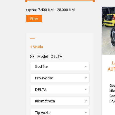
7.400
KM
-
28.000
KM
Cijena:
Filter
1
Vozila
Model :
DELTA
L
Godište
AUT
Proizvođać
God
DELTA
Kil
Gor
Kilometraža
Boj
Tip vozila