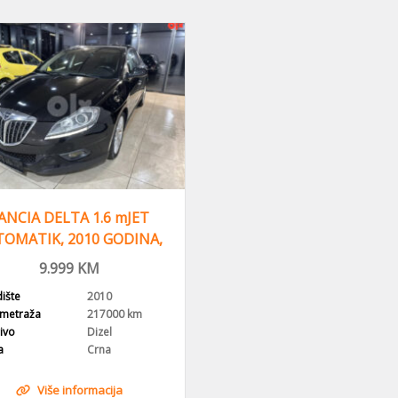
ANCIA DELTA 1.6 mJET
OMATIK, 2010 GODINA,
NAVI
9.999
KM
ište
2010
ometraža
217000 km
ivo
Dizel
a
Crna
Više informacija