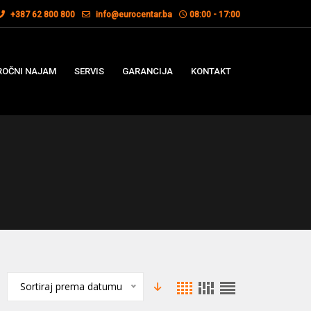
+387 62 800 800
info@eurocentar.ba
08:00 - 17:00
OČNI NAJAM
SERVIS
GARANCIJA
KONTAKT
Sortiraj prema datumu