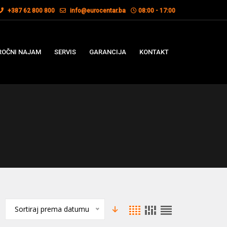
+387 62 800 800
info@eurocentar.ba
08:00 - 17:00
OČNI NAJAM
SERVIS
GARANCIJA
KONTAKT
Sortiraj prema datumu