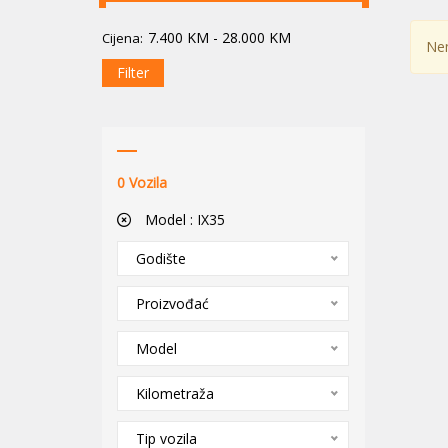
7.400
KM
-
28.000
KM
Cijena:
Nem
Filter
0
Vozila
Model :
IX35
Godište
Proizvođać
Model
Kilometraža
Tip vozila