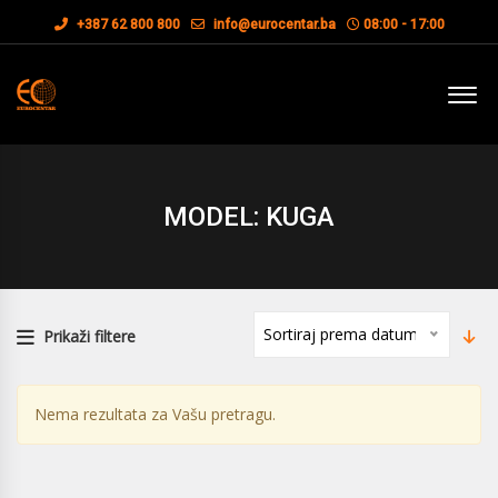
+387 62 800 800
info@eurocentar.ba
08:00 - 17:00
MODEL: KUGA
Sortiraj prema datumu
Prikaži filtere
Nema rezultata za Vašu pretragu.