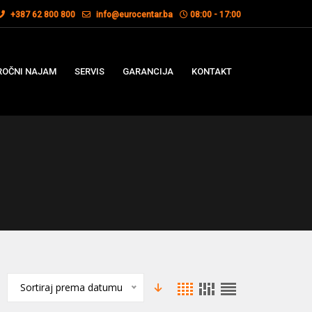
+387 62 800 800
info@eurocentar.ba
08:00 - 17:00
OČNI NAJAM
SERVIS
GARANCIJA
KONTAKT
Sortiraj prema datumu