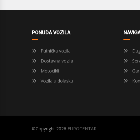
PONUDA VOZILA
NAVIGA
Putnička vozila
Dug
Dostavna vozila
Serv
Motocikli
Gara
Vozila u dolasku
Kon
©Copyright 2026
EUROCENTAR