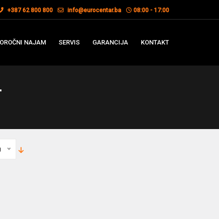
+387 62 800 800
info@eurocentar.ba
08:00 - 17:00
OROČNI NAJAM
SERVIS
GARANCIJA
KONTAKT
T
u