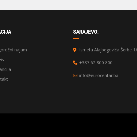
CIJA
SARAJEVO:
oročni najam
Ismeta Alajbegovića Šerbe 1
is
+387 62 800 800
ncija
info@eurocentar.ba
takt