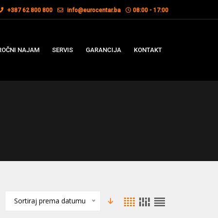
+387 62 800 800
info@eurocentar.ba
08:00 - 17:00
OČNI NAJAM
SERVIS
GARANCIJA
KONTAKT
Sortiraj prema datumu