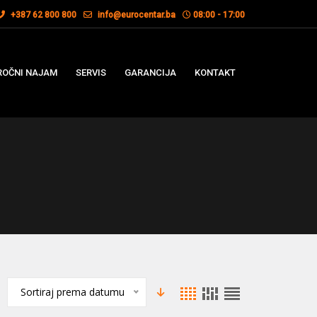
+387 62 800 800
info@eurocentar.ba
08:00 - 17:00
OČNI NAJAM
SERVIS
GARANCIJA
KONTAKT
Sortiraj prema datumu