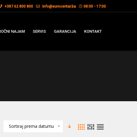
+387 62 800 800
info@eurocentar.ba
08:00 - 17:00
OČNI NAJAM
SERVIS
GARANCIJA
KONTAKT
Sortiraj prema datumu