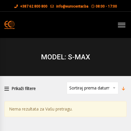
+387 62 800 800
info@eurocentar.ba
08:00 - 17:00
MODEL: S-MAX
Sortiraj prema datumu
Prikaži filtere
Nema rezultata za Vašu pretragu.