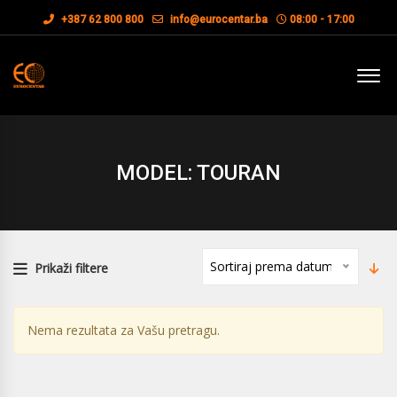
+387 62 800 800
info@eurocentar.ba
08:00 - 17:00
MODEL: TOURAN
Sortiraj prema datumu
Prikaži filtere
Nema rezultata za Vašu pretragu.