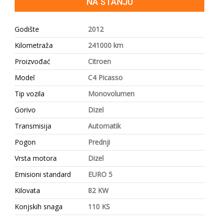
NA STANJU
Godište
2012
Kilometraža
241000 km
Proizvođać
Citroen
Model
C4 Picasso
Tip vozila
Monovolumen
Gorivo
Dizel
Transmisija
Automatik
Pogon
Prednji
Vrsta motora
Dizel
Emisioni standard
EURO 5
Kilovata
82 KW
Konjskih snaga
110 KS