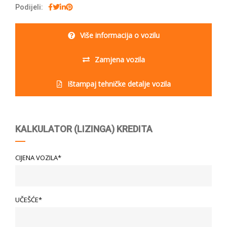
Podijeli:
Više informacija o vozilu
Zamjena vozila
Ištampaj tehničke detalje vozila
KALKULATOR (LIZINGA) KREDITA
CIJENA VOZILA*
UČEŠĆE*