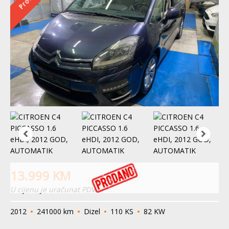
13.999
KM
U cijenu je uračunat PDV
2012
241000 km
Dizel
110 KS
82 KW