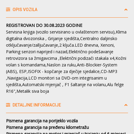
OPIS VOZILA
REGISTROVAN DO 30.08.2023 GODINE
Servisna knjiga (vozilo servisirano u ovlaštenom servisu),Klima
digitalna dvozonska , Grijanje sjedišta,Centralno daljinsko
otključavanje/zalljučavanje,2 ključa.LED dnevna, Xenoni,
Parking senzori naprijed i nazad,Električno podešavanje
retrovizora sa žmigavcima ,Električni podizači stakala x4,Kožni
volan s komandama,Naslon za ruku,Anti-Blockier-System
(ABS), ESP,ISOFIX - kopčanje za dječije sjedalice,CD-MP3
,Navigacija,LCD monitori sa DVD-om integrisanim u
sjedišta,Automatski mjenjač , F1 šaltanje na volanu,Alu felge
R16",Metalik siva boja
DETALJNE INFORMACIJE
Pismena garancija na porijeklo vozila
Pismena garancija na pređenu kilometražu
Pismena garancija na motor i mjenjač u trajanju od 6 mjeseci