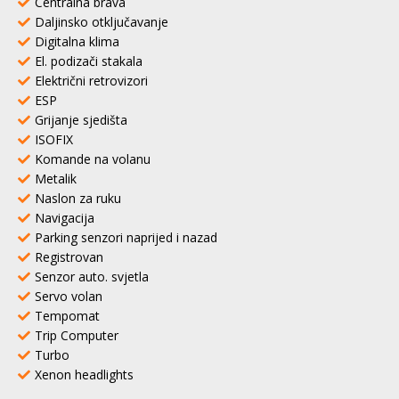
Centralna brava
Daljinsko otključavanje
Digitalna klima
El. podizači stakala
Električni retrovizori
ESP
Grijanje sjedišta
ISOFIX
Komande na volanu
Metalik
Naslon za ruku
Navigacija
Parking senzori naprijed i nazad
Registrovan
Senzor auto. svjetla
Servo volan
Tempomat
Trip Computer
Turbo
Xenon headlights