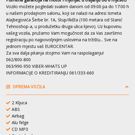
Vozilo možete pogledati svakim danom od 09:00 pa do 17:00 h
u našem prodajnom salonu, koji se nalazi na adresi Ismeta
Alajbegovića Šerbe br. 1A, Stup/Ilidža (100 metara od Stanić
Tehnoshop-a, u produžetku druga ulica lijevo). Uz kupovinu
vašeg vozila, pružamo Vam mogučnost da za Vas završimo
registraciju po najpovoljnijim uslovima na tržištu... Sve na
jednom mjestu vaš EUROCENTAR.
Za sva dalja pitanja stojimo Vam na raspolaganju!
062/800-800
063/990-950 VIBER-WHATS UP
INFORMACIJE O KREDITIRANJU 061/333-660
OPREMA VOZILA
2 Kljuca
ABS
Airbag
Alu felge
CD MP3