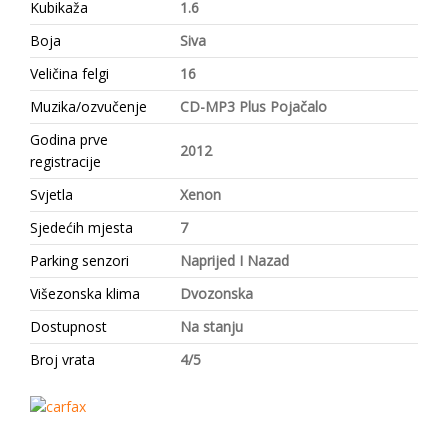
Kubikaža
1.6
Boja
Siva
Veličina felgi
16
Muzika/ozvučenje
CD-MP3 Plus Pojačalo
Godina prve
2012
registracije
Svjetla
Xenon
Sjedećih mjesta
7
Parking senzori
Naprijed I Nazad
Višezonska klima
Dvozonska
Dostupnost
Na stanju
Broj vrata
4/5