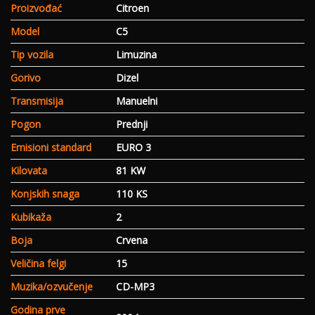
Proizvođać
Citroen
Model
C5
Tip vozila
Limuzina
Gorivo
Dizel
Transmisija
Manuelni
Pogon
Prednji
Emisioni standard
EURO 3
Kilovata
81 KW
Konjskih snaga
110 KS
Kubikaža
2
Boja
Crvena
Veličina felgi
15
Muzika/ozvučenje
CD-MP3
Godina prve