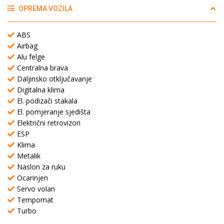
OPREMA VOZILA
ABS
Airbag
Alu felge
Centralna brava
Daljinsko otključavanje
Digitalna klima
El. podizači stakala
El. pomjeranje sjedišta
Električni retrovizori
ESP
Klima
Metalik
Naslon za ruku
Ocarinjen
Servo volan
Tempomat
Turbo