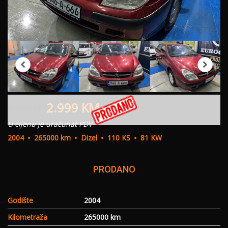
2.999
KM
3.499
KM
U cijenu je uračunat PDV
2004
265000 km
Dizel
110 KS
81 KW
PRODANO
Godište
2004
Kilometraža
265000 km