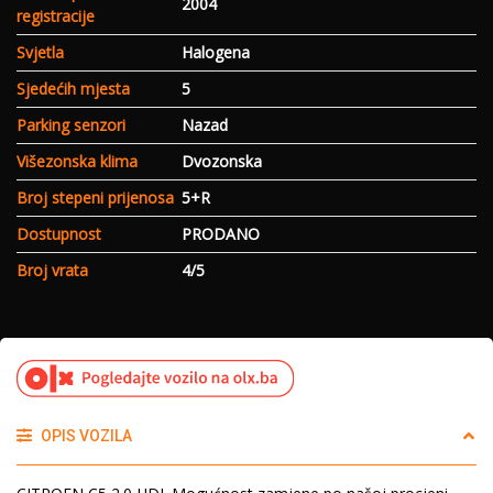
2004
registracije
Svjetla
Halogena
Sjedećih mjesta
5
Parking senzori
Nazad
Višezonska klima
Dvozonska
Broj stepeni prijenosa
5+R
Dostupnost
PRODANO
Broj vrata
4/5
OPIS VOZILA