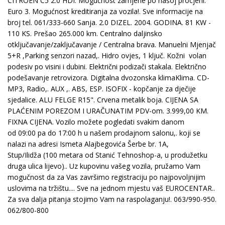
CITROEN C5 2.0 HDI. Mogućnost zamjene po našoj procjeni.
Euro 3. Mogućnost kreditiranja za vozila!. Sve informacije na
broj tel. 061/333-660 Sanja. 2.0 DIZEL. 2004. GODINA. 81 KW -
110 KS. Prešao 265.000 km. Centralno daljinsko
otključavanje/zaključavanje / Centralna brava. Manuelni Mjenjač
5+R ,Parking senzori nazad,. Hidro ovjes, 1 ključ. Kožni volan
podesiv po visini i dubini. Električni podizači stakala. Električno
podešavanje retrovizora. Digitalna dvozonska klimaKlima. CD-
MP3, Radio,. AUX ,. ABS, ESP. ISOFIX - kopčanje za dječije
sjedalice. ALU FELGE R15". Crvena metalik boja. CIJENA SA
PLAĆENIM POREZOM I URAČUNATIM PDV-om. 3.999,00 KM.
FIXNA CIJENA. Vozilo možete pogledati svakim danom
od 09:00 pa do 17:00 h u našem prodajnom salonu,. koji se
nalazi na adresi Ismeta Alajbegovića Šerbe br. 1A,
Stup/Ilidža (100 metara od Stanić Tehnoshop-a, u produžetku
druga ulica lijevo).. Uz kupovinu vašeg vozila, pružamo Vam
mogučnost da za Vas završimo registraciju po najpovoljnijim
uslovima na tržištu.... Sve na jednom mjestu vaš EUROCENTAR..
Za sva dalja pitanja stojimo Vam na raspolaganju!. 063/990-950.
062/800-800