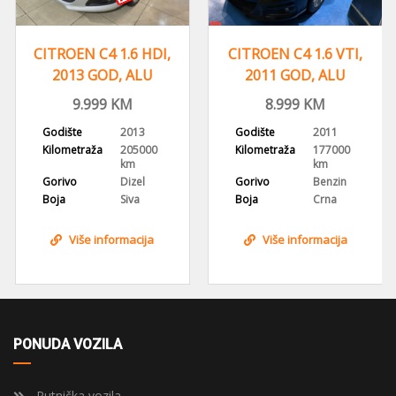
CITROEN C4 1.6 HDI,
CITROEN C4 1.6 VTI,
2013 GOD, ALU
2011 GOD, ALU
FELGE, KLIMA,
FELGE, KLIMA
9.999
KM
8.999
KM
DIGITAL.
Godište
2013
Godište
2011
Kilometraža
205000
Kilometraža
177000
km
km
Gorivo
Dizel
Gorivo
Benzin
Boja
Siva
Boja
Crna
Više informacija
Više informacija
PONUDA VOZILA
Putnička vozila