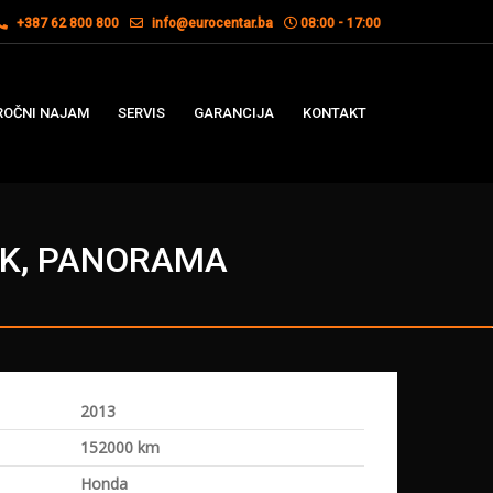
+387 62 800 800
info@eurocentar.ba
08:00 - 17:00
OČNI NAJAM
SERVIS
GARANCIJA
KONTAKT
IK, PANORAMA
2013
a
152000 km
Honda