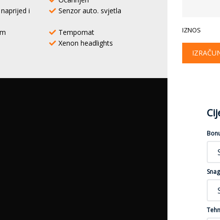
naprijed i
Senzor auto. svjetla
IZNOS
em
Tempomat
Xenon headlights
IZRAČU
Ci
Bon
Snag
Tehn