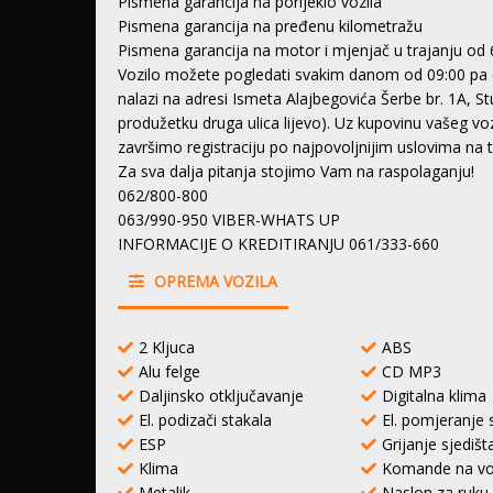
Pismena garancija na porijeklo vozila
Pismena garancija na pređenu kilometražu
Pismena garancija na motor i mjenjač u trajanju od 
Vozilo možete pogledati svakim danom od 09:00 pa 
nalazi na adresi Ismeta Alajbegovića Šerbe br. 1A, S
produžetku druga ulica lijevo). Uz kupovinu vašeg 
završimo registraciju po najpovoljnijim uslovima na
Za sva dalja pitanja stojimo Vam na raspolaganju!
062/800-800
063/990-950 VIBER-WHATS UP
INFORMACIJE O KREDITIRANJU 061/333-660
OPREMA VOZILA
2 Kljuca
ABS
Alu felge
CD MP3
Daljinsko otključavanje
Digitalna klima
El. podizači stakala
El. pomjeranje 
ESP
Grijanje sjedišt
Klima
Komande na vo
Metalik
Naslon za ruku