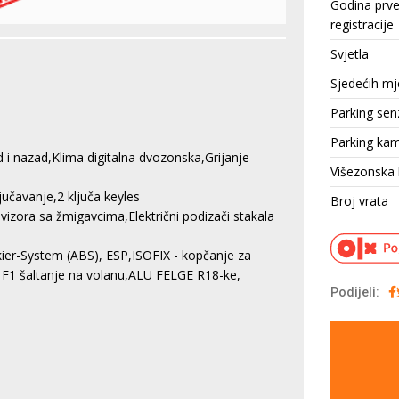
Godina prv
registracije
Svjetla
Sjedećih mj
Parking sen
Parking ka
 i nazad,Klima digitalna dvozonska,Grijanje
Višezonska 
jučavanje,2 ključa keyles
Broj vrata
vizora sa žmigavcima,Električni podizači stakala
ier-System (ABS), ESP,ISOFIX - kopčanje za
, F1 šaltanje na volanu,ALU FELGE R18-ke,
Podijeli: