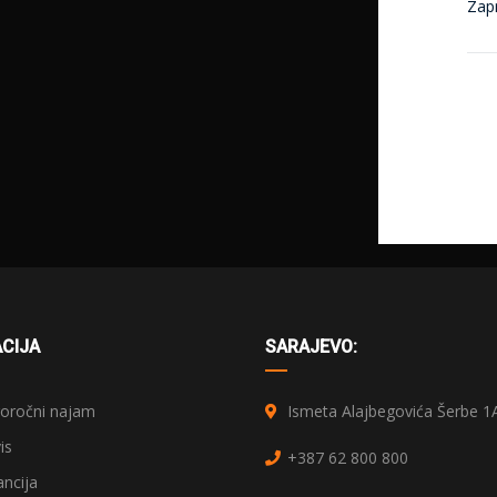
Zap
CIJA
SARAJEVO:
ročni najam
Ismeta Alajbegovića Šerbe 1
is
+387 62 800 800
ncija