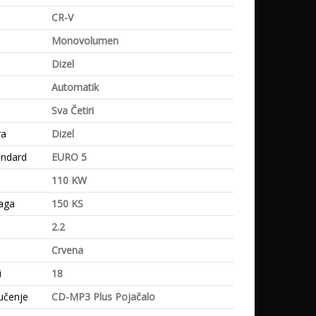
CR-V
Monovolumen
Dizel
Automatik
Sva Četiri
ra
Dizel
andard
EURO 5
110 KW
aga
150 KS
2.2
Crvena
i
18
učenje
CD-MP3 Plus Pojačalo