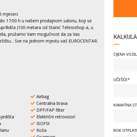
6 mjeseci
do 17:00 h u našem prodajnom salonu, koji se
tup/Ilidža (100 metara od Stanić Tehnoshop-a, u
vozila, pružamo Vam mogučnost da za Vas
KALKULA
 tržištu... Sve na jednom mjestu vaš EUROCENTAR.
CIJENA VOZI
UČEŠĆE*
Airbag
Centralna brava
KAMATNA ST
DPF/FAP filter
sjedišta
Električni retrovizori
a
ISOFIX
lanu
Koža
ROK OTPLATE
Ocarinjen