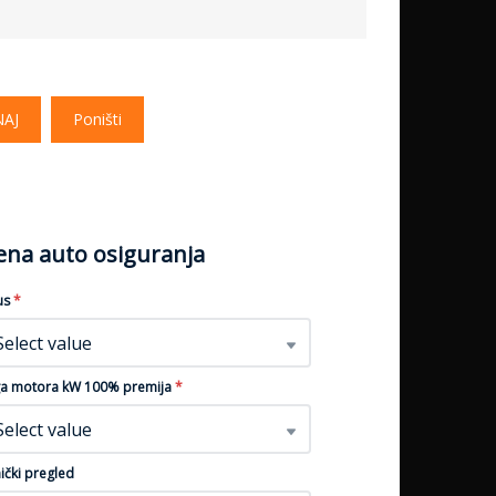
NAJ
Poništi
jena auto osiguranja
us
*
Select value
a motora kW 100% premija
*
Select value
ički pregled