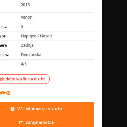
e
2013
Xenon
esta
5
zori
Naprijed I Nazad
mera
Zadnja
klima
Dvozonska
4/5
Više informacija o vozilu
Zamjena vozila