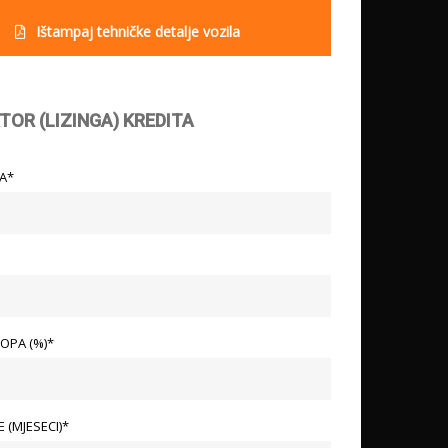
Ištampaj tehničke detalje vozila
TOR (LIZINGA) KREDITA
LA*
OPA (%)*
 (MJESECI)*