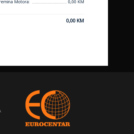
remina Motora:
0,00 KM
0,00 KM
A