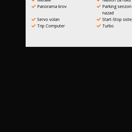
Panorama krov
Parking senzori 
nazad
Servo volan
Start-Stop sist
Trip Computer
Turbo