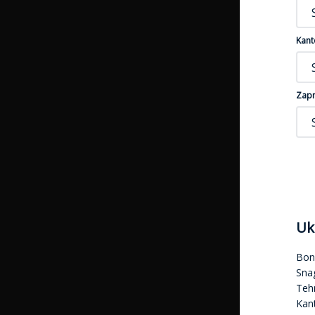
Kant
Zapr
Uk
Bon
Sna
Tehn
Kan