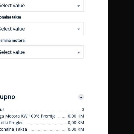
Select value
onalna taksa
Select value
emina motora:
Select value
upno
us
0
ga Motora KW 100% Premija
0,00 KM
ički Pregled
0,00 KM
tonalna Taksa
0,00 KM