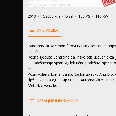
U cijenu je uračunat PDV
2013
152000 km
Dizel
150 KS
110 KW
OPIS VOZILA
Panorama krov,Xenon farovi,Parking senzori naprijed
sjedišta
Kožna sjedišta,Centralno daljinsko otključavanje/zall
El podešavanje sjedišta,Električno podešavanje retro
x4
Kožni volan s komandama,Naslon za ruku,Anti-Block
dječije sjedalice,CD-Mp3 radio,,Automatski mjenjač
Metalik crvena boja
DETALJNE INFORMACIJE