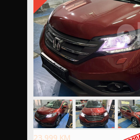
23.999
KM