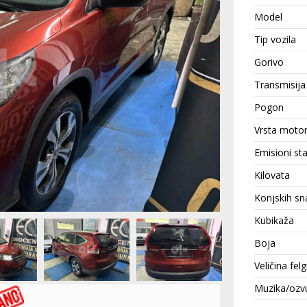
Model
Tip vozila
Gorivo
Transmisija
Pogon
Vrsta moto
Emisioni st
Kilovata
Konjskih sn
Kubikaža
Boja
Veličina felg
Muzika/ozv