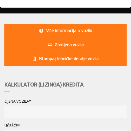
Više informacija o vozilu
Zamjena vozila
Ištampaj tehničke detalje vozila
KALKULATOR (LIZINGA) KREDITA
CIJENA VOZILA*
UČEŠĆE*