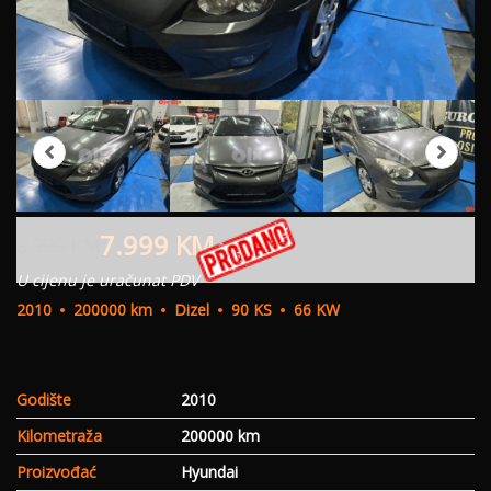
7.999
KM
8.999
KM
U cijenu je uračunat PDV
2010
200000 km
Dizel
90 KS
66 KW
Godište
2010
Kilometraža
200000 km
Proizvođać
Hyundai