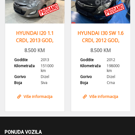
HYUNDAI I30 SW 1.6
HYUNDAI i30 1.6
CRDI, 2012 GOD,
DIZEL CRDI,2010
VOLAN S
GOD,KLIMA, CD-
8.500
KM
7.999
KM
KOMANDAMA
MP3
Godište
2012
Godište
2010
Kilometraža
198000
Kilometraža
163000
km
km
Gorivo
Dizel
Gorivo
Dizel
Boja
Crna
Boja
Siva
Više informacija
Više informacija
PONUDA VOZILA