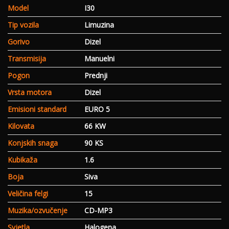
Model
I30
Tip vozila
Limuzina
Gorivo
Dizel
Transmisija
Manuelni
Pogon
Prednji
Vrsta motora
Dizel
Emisioni standard
EURO 5
Kilovata
66 KW
Konjskih snaga
90 KS
Kubikaža
1.6
Boja
Siva
Veličina felgi
15
Muzika/ozvučenje
CD-MP3
Svjetla
Halogena