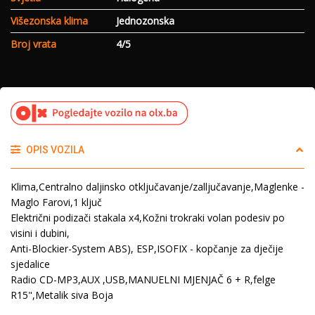
Višezonska klima
Jednozonska
Broj vrata
4/5
OPIS VOZILA
Klima,Centralno daljinsko otključavanje/zalljučavanje,Maglenke -
Maglo Farovi,1 ključ
Električni podizači stakala x4,Kožni trokraki volan podesiv po
visini i dubini,
Anti-Blockier-System ABS), ESP,ISOFIX - kopčanje za dječije
sjedalice
Radio CD-MP3,AUX ,USB,MANUELNI MJENJAČ 6 + R,felge
R15",Metalik siva Boja