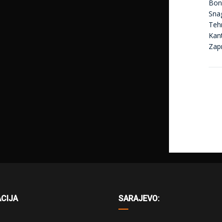
Bon
Sna
Tehn
Kan
Zap
CIJA
SARAJEVO: