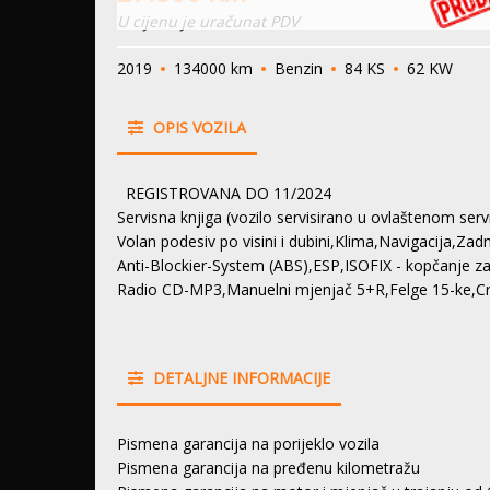
U cijenu je uračunat PDV
2019
134000 km
Benzin
84 KS
62 KW
OPIS VOZILA
REGISTROVANA DO 11/2024
Servisna knjiga (vozilo servisirano u ovlaštenom servi
Volan podesiv po visini i dubini,Klima,Navigacija,Za
Anti-Blockier-System (ABS),ESP,ISOFIX - kopčanje za 
Radio CD-MP3,Manuelni mjenjač 5+R,Felge 15-ke,C
DETALJNE INFORMACIJE
Pismena garancija na porijeklo vozila
Pismena garancija na pređenu kilometražu