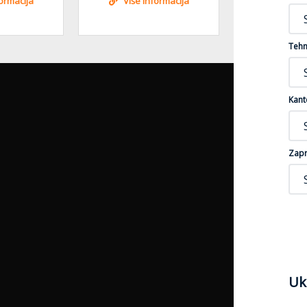
formacija
Više informacija
Više i
Tehn
Kant
Zapr
Uk