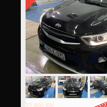
27.800
KM