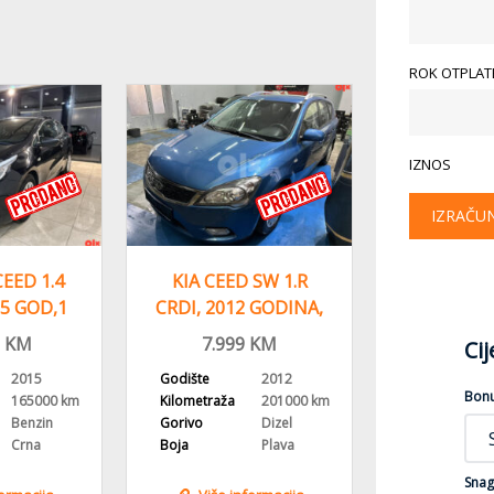
ROK OTPLATE
IZNOS
IZRAČU
EED 1.4
KIA CEED SW 1.R
KIA CEED 
5 GOD,1
CRDI, 2012 GODINA,
2013
NIK
KLIMA,
REGISTR
KM
7.999
KM
1
Ci
14.999
KM
VLA
2015
Godište
2012
Godište
Bon
165000 km
Kilometraža
201000 km
Kilometraža
Benzin
Gorivo
Dizel
Gorivo
Crna
Boja
Plava
Boja
Snag