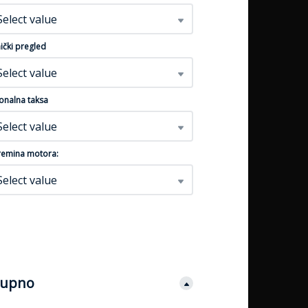
nformacija
Više informacija
Više 
Select value
ički pregled
Select value
onalna taksa
Select value
emina motora:
Select value
upno