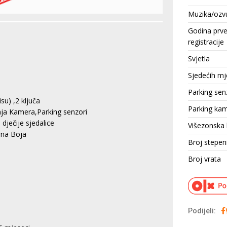
Muzika/ozv
Godina prv
registracije
Svjetla
Sjedećih mj
Parking sen
su) ,2 ključa
Parking ka
dnja Kamera,Parking senzori
dječije sjedalice
Višezonska 
rna Boja
Broj stepen
Broj vrata
Podijeli: