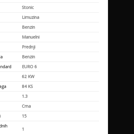
Stonic
Limuzina
Benzin
Manuelni
Prednji
ra
Benzin
andard
EURO 6
62 KW
aga
84 KS
1.3
Crna
i
15
dnih
1