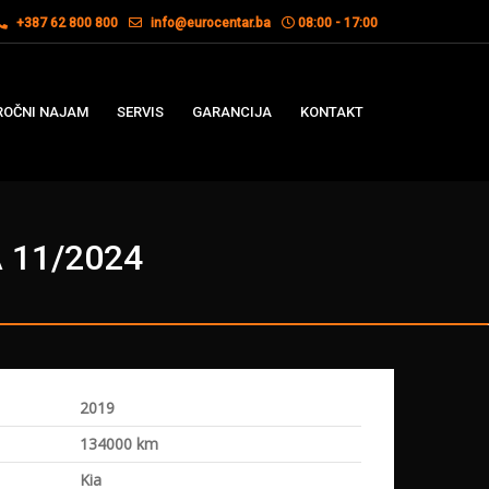
+387 62 800 800
info@eurocentar.ba
08:00 - 17:00
OČNI NAJAM
SERVIS
GARANCIJA
KONTAKT
 11/2024
2019
a
134000 km
Kia