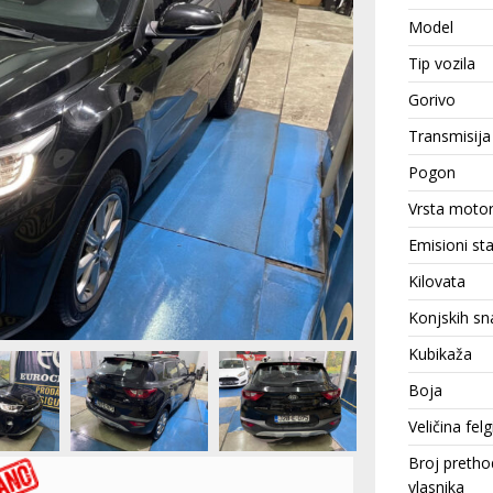
Model
Tip vozila
Gorivo
Transmisija
Pogon
Vrsta moto
Emisioni st
Kilovata
Konjskih sn
Kubikaža
Boja
Veličina felg
Broj pretho
vlasnika