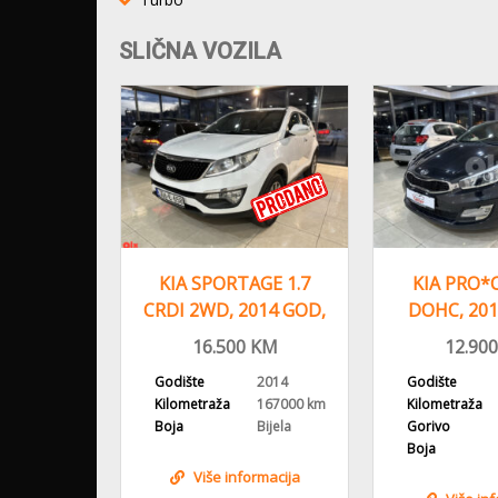
SLIČNA VOZILA
.6 CRDI,
KIA SPORTAGE 1.7
KIA PRO*C
, ALU
CRDI 2WD, 2014 GOD,
DOHC, 201
NAVI
ALU FELGE
VLAS
KM
16.500
KM
12.900
2012
Godište
2014
Godište
231000 km
Kilometraža
167000 km
Kilometraža
Dizel
Boja
Bijela
Gorivo
Siva
Boja
Više informacija