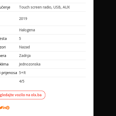
učenje
Touch screen radio, USB, AUX
e
2019
Halogena
esta
5
zori
Nazad
mera
Zadnja
klima
Jednozonska
i prijenosa
5+R
4/5