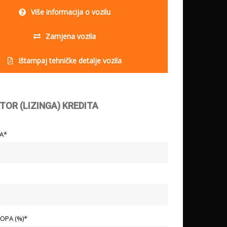
Više informacija o vozilu
Zamjena vozila
Ištampaj tehničke detalje vozila
TOR (LIZINGA) KREDITA
LA*
OPA (%)*