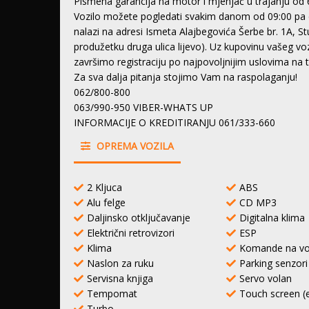
Pismena garancija na motor i mjenjač u trajanju od 
Vozilo možete pogledati svakim danom od 09:00 pa 
nalazi na adresi Ismeta Alajbegovića Šerbe br. 1A, S
produžetku druga ulica lijevo). Uz kupovinu vašeg 
završimo registraciju po najpovoljnijim uslovima na
Za sva dalja pitanja stojimo Vam na raspolaganju!
062/800-800
063/990-950 VIBER-WHATS UP
INFORMACIJE O KREDITIRANJU 061/333-660
OPREMA VOZILA
2 Kljuca
ABS
Alu felge
CD MP3
Daljinsko otključavanje
Digitalna klima
Električni retrovizori
ESP
Klima
Komande na vo
Naslon za ruku
Parking senzor
Servisna knjiga
Servo volan
Tempomat
Touch screen (
Turbo