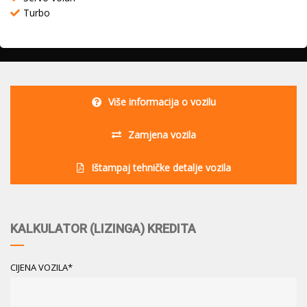
Turbo
Više informacija o vozilu
Zamjena vozila
Ištampaj tehničke detalje vozila
KALKULATOR (LIZINGA) KREDITA
CIJENA VOZILA*