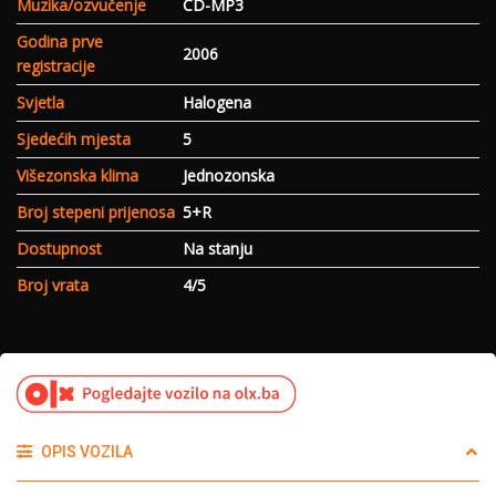
Muzika/ozvučenje
CD-MP3
Godina prve
2006
registracije
Svjetla
Halogena
Sjedećih mjesta
5
Višezonska klima
Jednozonska
Broj stepeni prijenosa
5+R
Dostupnost
Na stanju
Broj vrata
4/5
OPIS VOZILA