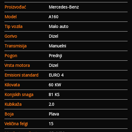
Proizvođać
Mercedes-Benz
Model
A160
Tip vozila
Malo auto
Gorivo
Dizel
Transmisija
Manuelni
Pogon
Prednji
Vrsta motora
Dizel
Emisioni standard
EURO 4
Kilovata
60 KW
Konjskih snaga
81 KS
Kubikaža
2.0
Boja
Plava
Veličina felgi
15