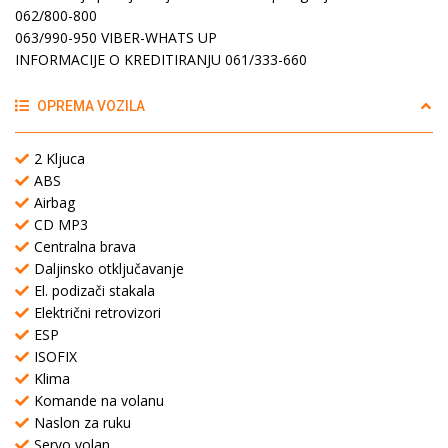
062/800-800
063/990-950 VIBER-WHATS UP
INFORMACIJE O KREDITIRANJU 061/333-660
OPREMA VOZILA
2 Kljuca
ABS
Airbag
CD MP3
Centralna brava
Daljinsko otključavanje
El. podizači stakala
Električni retrovizori
ESP
ISOFIX
Klima
Komande na volanu
Naslon za ruku
Servo volan