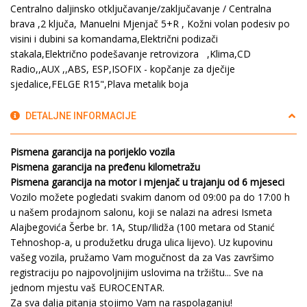
Centralno daljinsko otključavanje/zaključavanje / Centralna
brava ,2 ključa, Manuelni Mjenjač 5+R , Kožni volan podesiv po
visini i dubini sa komandama,Električni podizači
stakala,Električno podešavanje retrovizora ,Klima,CD
Radio,,AUX ,,ABS, ESP,ISOFIX - kopčanje za dječije
sjedalice,FELGE R15",Plava metalik boja
DETALJNE INFORMACIJE
Pismena garancija na porijeklo vozila
Pismena garancija na pređenu kilometražu
Pismena garancija na motor i mjenjač u trajanju od 6 mjeseci
Vozilo možete pogledati svakim danom od 09:00 pa do 17:00 h
u našem prodajnom salonu, koji se nalazi na adresi Ismeta
Alajbegovića Šerbe br. 1A, Stup/Ilidža (100 metara od Stanić
Tehnoshop-a, u produžetku druga ulica lijevo). Uz kupovinu
vašeg vozila, pružamo Vam mogučnost da za Vas završimo
registraciju po najpovoljnijim uslovima na tržištu... Sve na
jednom mjestu vaš EUROCENTAR.
Za sva dalja pitanja stojimo Vam na raspolaganju!