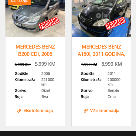
NA STANJU
MERCEDES BENZ
MERCEDES BENZ
B200 CDI, 2006
A160i, 2011 GODINA,
GODINA,
REGISTROVAN,KLIMA
5.999
KM
6.999
KM
6.999
KM
7.999
KM
REGISTROVAN
Godište
2006
Godište
2011
Kilometraža
221000
Kilometraža
200000
km
km
Gorivo
Dizel
Gorivo
Benzin
Boja
Siva
Boja
Crna
Više informacija
Više informacija