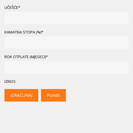
UČEŠĆE*
KAMATNA STOPA (%)*
ROK OTPLATE (MJESECI)*
IZNOS
IZRAČUNAJ
Poništi