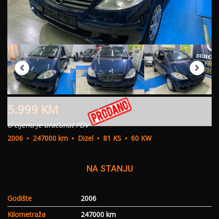
5.999
KM
U cijenu je uračunat PDV
2006
247000 km
Dizel
81 KS
60 KW
NA STANJU
Godište
2006
Kilometraža
247000 km