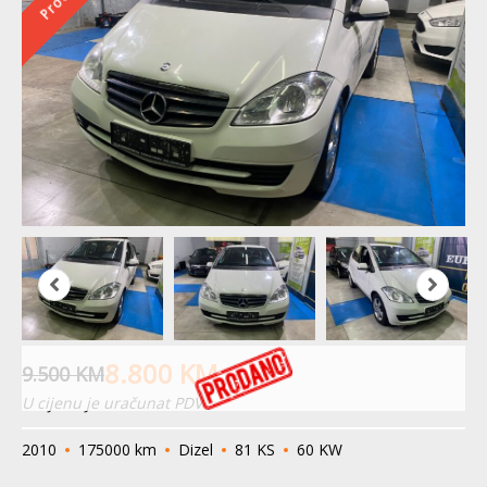
8.800
KM
9.500
KM
U cijenu je uračunat PDV
2010
175000 km
Dizel
81 KS
60 KW