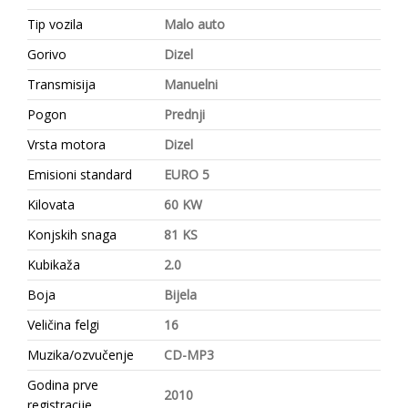
Tip vozila
Malo auto
Gorivo
Dizel
Transmisija
Manuelni
Pogon
Prednji
Vrsta motora
Dizel
Emisioni standard
EURO 5
Kilovata
60 KW
Konjskih snaga
81 KS
Kubikaža
2.0
Boja
Bijela
Veličina felgi
16
Muzika/ozvučenje
CD-MP3
Godina prve
2010
registracije