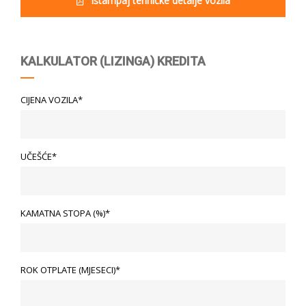
Ištampaj tehničke detalje vozila
KALKULATOR (LIZINGA) KREDITA
CIJENA VOZILA*
UČEŠĆE*
KAMATNA STOPA (%)*
ROK OTPLATE (MJESECI)*