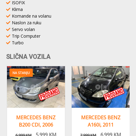
ISOFIX
Klima
Komande na volanu
Naslon za ruku
Servo volan
Trip Computer
Turbo
SLIČNA VOZILA
NA STANJU
MERCEDES BENZ
MERCEDES BENZ
B200 CDI, 2006
A160i, 2011
GODINA,
GODINA,
5.999
KM
6.999
KM
6.999
KM
7.999
KM