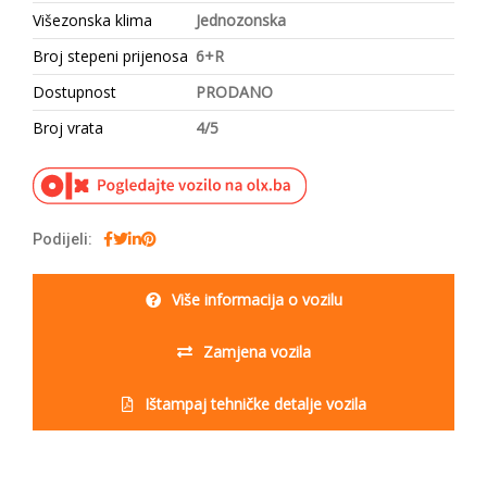
Višezonska klima
Jednozonska
Broj stepeni prijenosa
6+R
Dostupnost
PRODANO
Broj vrata
4/5
Podijeli:
Više informacija o vozilu
Zamjena vozila
Ištampaj tehničke detalje vozila