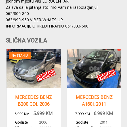
jednom mjestu vaš EUROCENTAR.
Za sva dalja pitanja stojimo Vam na raspolaganju!
062/800-800
063/990-950 VIBER-WHATS UP
INFORMACIJE O KREDITIRANJU 061/333-660
SLIČNA VOZILA
NA STANJU
MERCEDES BENZ
MERCEDES BENZ
B200 CDI, 2006
A160i, 2011
GODINA,
GODINA,
5.999
KM
6.999
KM
6.999
KM
7.999
KM
REGISTROVAN
REGISTROVAN,KLIMA
Godište
2006
Godište
2011