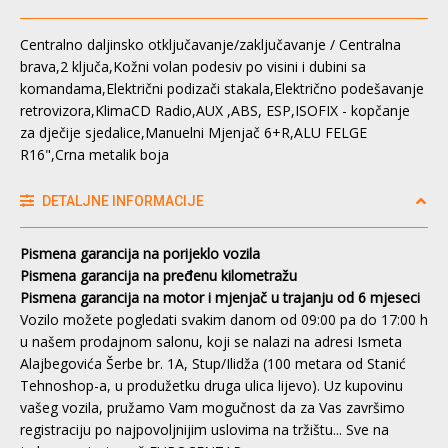
Centralno daljinsko otključavanje/zaključavanje / Centralna
brava,2 ključa,Kožni volan podesiv po visini i dubini sa
komandama,Električni podizači stakala,Električno podešavanje
retrovizora,KlimaCD Radio,AUX ,ABS, ESP,ISOFIX - kopčanje
za dječije sjedalice,Manuelni Mjenjač 6+R,ALU FELGE
R16",Crna metalik boja
DETALJNE INFORMACIJE
Pismena garancija na porijeklo vozila
Pismena garancija na pređenu kilometražu
Pismena garancija na motor i mjenjač u trajanju od 6 mjeseci
Vozilo možete pogledati svakim danom od 09:00 pa do 17:00 h
u našem prodajnom salonu, koji se nalazi na adresi Ismeta
Alajbegovića Šerbe br. 1A, Stup/Ilidža (100 metara od Stanić
Tehnoshop-a, u produžetku druga ulica lijevo). Uz kupovinu
vašeg vozila, pružamo Vam mogučnost da za Vas završimo
registraciju po najpovoljnijim uslovima na tržištu... Sve na