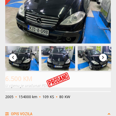
6.500
KM
U cijenu je uračunat PDV
2005
154000 km
109 KS
80 KW
OPIS VOZILA