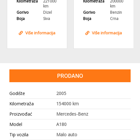
Kilometraža
221000
Kilometraža
200000
km
km
Gorivo
Dizel
Gorivo
Benzin
Boja
Siva
Boja
Crna
Više informacija
Više informacija
PRODANO
Godište
2005
Kilometraža
154000 km
Proizvođać
Mercedes-Benz
Model
A180
Tip vozila
Malo auto