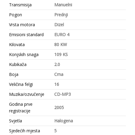
Transmisija
Manuelni
Pogon
Prednji
Vrsta motora
Dizel
Emisioni standard
EURO 4
Kilovata
80 KW
Konjskih snaga
109 KS
Kubikaža
2.0
Boja
Crna
Veličina felgi
16
Muzika/ozvučenje
CD-MP3
Godina prve
2005
registracije
Svjetla
Halogena
Sjedećih mjesta
5