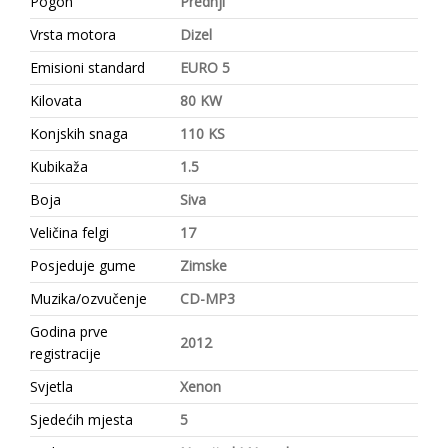
Pogon
Prednji
Vrsta motora
Dizel
Emisioni standard
EURO 5
Kilovata
80 KW
Konjskih snaga
110 KS
Kubikaža
1.5
Boja
Siva
Veličina felgi
17
Posjeduje gume
Zimske
Muzika/ozvučenje
CD-MP3
Godina prve
2012
registracije
Svjetla
Xenon
Sjedećih mjesta
5