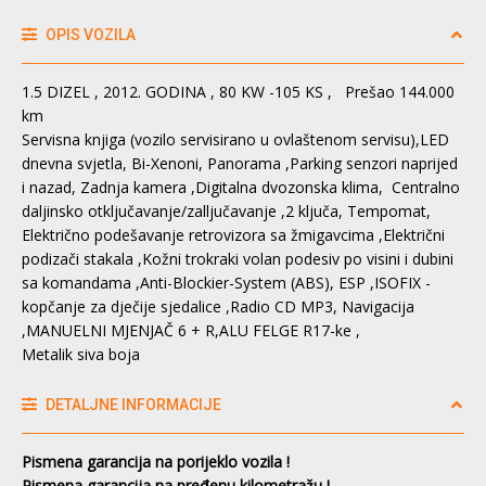
OPIS VOZILA
1.5 DIZEL , 2012. GODINA , 80 KW -105 KS , Prešao 144.000
km
Servisna knjiga (vozilo servisirano u ovlaštenom servisu),LED
dnevna svjetla, Bi-Xenoni, Panorama ,Parking senzori naprijed
i nazad, Zadnja kamera ,Digitalna dvozonska klima, Centralno
daljinsko otključavanje/zalljučavanje ,2 ključa, Tempomat,
Električno podešavanje retrovizora sa žmigavcima ,Električni
podizači stakala ,Kožni trokraki volan podesiv po visini i dubini
sa komandama ,Anti-Blockier-System (ABS), ESP ,ISOFIX -
kopčanje za dječije sjedalice ,Radio CD MP3, Navigacija
,MANUELNI MJENJAČ 6 + R,ALU FELGE R17-ke ,
Metalik siva boja
DETALJNE INFORMACIJE
Pismena garancija na porijeklo vozila !
Pismena garancija na pređenu kilometražu !