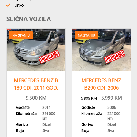
Turbo
SLIČNA VOZILA
NA STANJU
MERCEDES BENZ
MERCEDES BENZ
B200 CDI, 2006
A160i, 2011
GODINA,
GODINA,
5.999
KM
6.999
KM
6.999
KM
7.999
KM
REGISTROVAN
REGISTROVAN,KLIMA
Godište
2006
Godište
2011
Kilometraža
221000
Kilometraža
200000
km
km
Gorivo
Dizel
Gorivo
Benzin
Boja
Siva
Boja
Crna