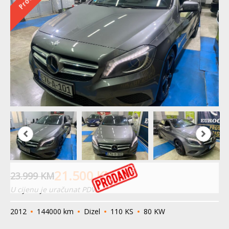
21.500
KM
23.999
KM
U cijenu je uračunat PDV
2012
144000 km
Dizel
110 KS
80 KW