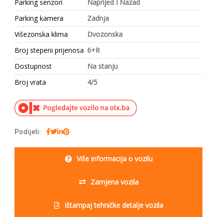
Parking senzori
Naprijed I Nazad
Parking kamera
Zadnja
Višezonska klima
Dvozonska
Broj stepeni prijenosa
6+R
Dostupnost
Na stanju
Broj vrata
4/5
Podijeli:
Više informacija o vozilu
Zamjena vozila
Ištampaj tehničke detalje vozila