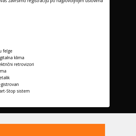
završimo registraciju po najpovoljnijim uslovima
u felge
gitalna klima
ektrični retrovizori
ima
talik
gistrovan
art-Stop sistem