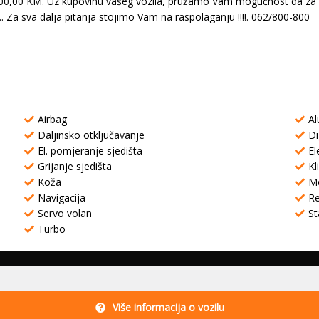
KM. Uz kupovinu vašeg vozila, pružamo Vam mogučnost da za Vas 
 Za sva dalja pitanja stojimo Vam na raspolaganju !!!!. 062/800-800
Airbag
Al
Daljinsko otključavanje
Di
El. pomjeranje sjedišta
El
Grijanje sjedišta
Kl
Koža
Me
Navigacija
Re
Servo volan
St
Turbo
Više informacija o vozilu