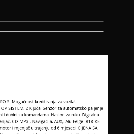
 Mogućnost kreditiranja za vozila!.
TOP SISTEM. 2 Ključa. Senzor za automatsko paljenje
sini i dubini sa komandama. Naslon za ruku. Digitalna
jenjač. CD-MP3 , Navigacija. AUX,. Alu Felge R18-KE.
motor i mjenjač u trajanju od 6 mjeseci. CIJENA SA