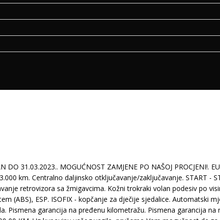
 31.03.2023.. MOGUĆNOST ZAMJENE PO NAŠOJ PROCJENI!. EURO 5.
000 km. Centralno daljinsko otključavanje/zaključavanje. START - S
ešavanje retrovizora sa žmigavcima. Kožni trokraki volan podesiv po vi
stem (ABS), ESP. ISOFIX - kopčanje za dječije sjedalice. Automatski m
zila. Pismena garancija na pređenu kilometražu. Pismena garancija na 