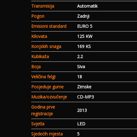
Transmisija
Automatik
Pogon
Zadnji
Emisioni standard
EURO 5
Kilovata
125 KW
Konjskih snaga
169 KS
Kubikaža
2.2
Boja
Siva
Veličina felgi
18
Posjeduje gume
Zimske
Muzika/ozvučenje
CD-MP3
Godina prve
2013
registracije
Svjetla
LED
Sjedećih mjesta
5