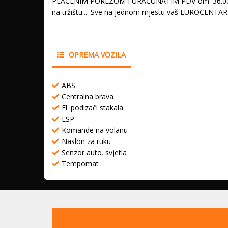
PLAĆENIM POREZOM I URAČUNATIM PDV-om. 36.000,00 
na tržištu.... Sve na jednom mjestu vaš EUROCENTAR..
OPREMA VOZILA
ABS
Centralna brava
El. podizači stakala
ESP
Komande na volanu
Naslon za ruku
Senzor auto. svjetla
Tempomat