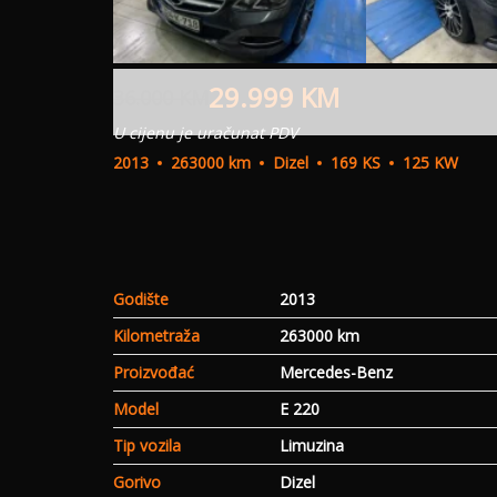
29.999
KM
36.000
KM
U cijenu je uračunat PDV
2013
263000 km
Dizel
169 KS
125 KW
Godište
2013
Kilometraža
263000 km
Proizvođać
Mercedes-Benz
Model
E 220
Tip vozila
Limuzina
Gorivo
Dizel