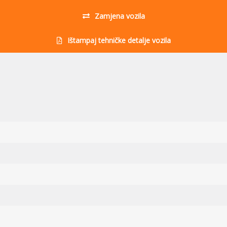
Zamjena vozila
Ištampaj tehničke detalje vozila