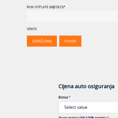
ROK OTPLATE (MJESECI)*
IZNOS
IZRAČUNAJ
Poništi
Cijena auto osiguranja
Bonus
*
Select value
Snaga motora kW 100% premija
*