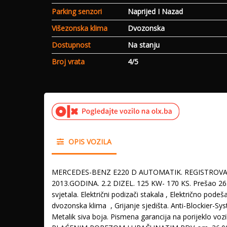
Parking senzori
Naprijed I Nazad
Višezonska klima
Dvozonska
Dostupnost
Na stanju
Broj vrata
4/5
OPIS VOZILA
MERCEDES-BENZ E220 D AUTOMATIK. REGISTROVAN DO
2013.GODINA. 2.2 DIZEL. 125 KW- 170 KS. Prešao 263.
svjetala. Električni podizači stakala , Električno pod
dvozonska klima , Grijanje sjedišta. Anti-Blockier-Sy
Metalik siva boja. Pismena garancija na porijeklo vo