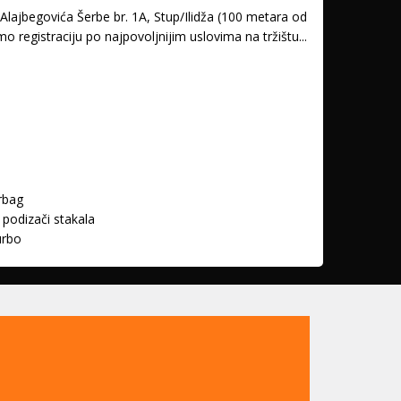
lajbegovića Šerbe br. 1A, Stup/Ilidža (100 metara od
registraciju po najpovoljnijim uslovima na tržištu...
rbag
. podizači stakala
urbo