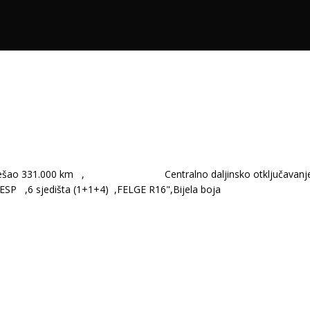
e, Prešao 331.000 km , Centralno daljinsko otključavanje/zak
 ESP ,6 sjedišta (1+1+4) ,FELGE R16",Bijela boja
,00 KM