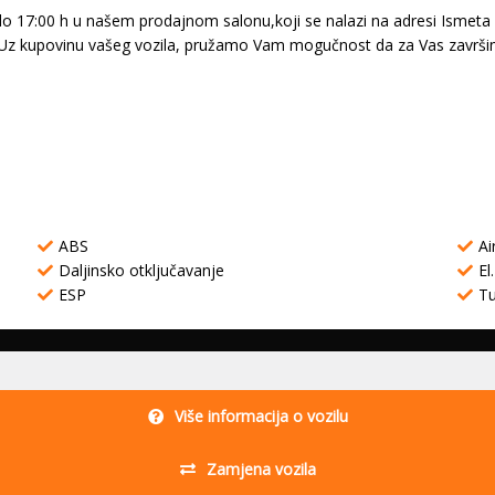
 17:00 h u našem prodajnom salonu,koji se nalazi na adresi Ismeta A
.Uz kupovinu vašeg vozila, pružamo Vam mogučnost da za Vas završimo 
ABS
Ai
Daljinsko otključavanje
El
ESP
T
Više informacija o vozilu
Zamjena vozila