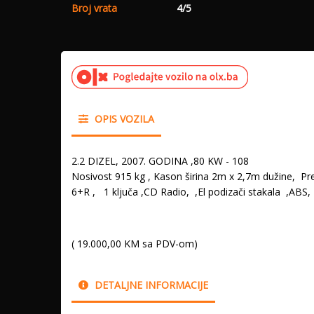
Broj vrata
4/5
OPIS VOZILA
2.2 DIZEL, 2007. GODINA ,80 KW - 108
Nosivost 915 kg , Kason širina 2m x 2,7m dužin
6+R , 1 ključa ,CD Radio, ,El podizači stakala ,ABS,
CIJENA BEZ PDV-A 16.250
( 19.000,00 KM sa PDV-om)
DETALJNE INFORMACIJE