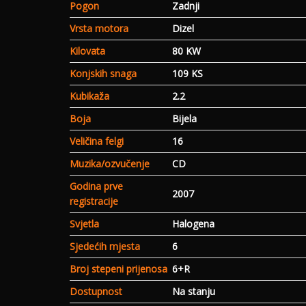
Pogon
Zadnji
Vrsta motora
Dizel
Kilovata
80 KW
Konjskih snaga
109 KS
Kubikaža
2.2
Boja
Bijela
Veličina felgi
16
Muzika/ozvučenje
CD
Godina prve
2007
registracije
Svjetla
Halogena
Sjedećih mjesta
6
Broj stepeni prijenosa
6+R
Dostupnost
Na stanju