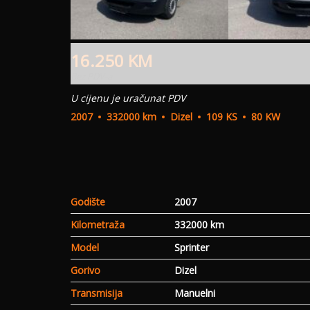
16.250
KM
Bez PDV-a
U cijenu je uračunat PDV
2007
332000 km
Dizel
109 KS
80 KW
Godište
2007
Kilometraža
332000 km
Model
Sprinter
Gorivo
Dizel
Transmisija
Manuelni