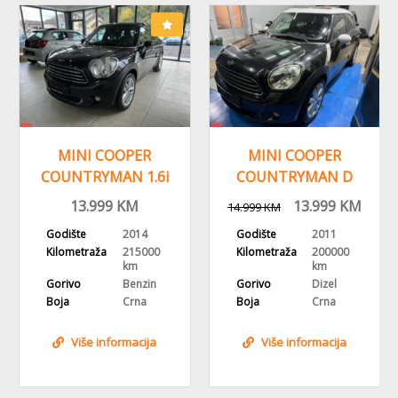
NA STANJU
MINI COOPER
MINI COOPER ONE
COUNTRYMAN D
1.6 BENZIN, 2011
ALL4 1.6 D,2011
GODINA,DIG. KLIMA
13.999
KM
9.500
KM
14.999
KM
GOD, PANORAMA
Godište
2011
Godište
2011
Kilometraža
200000
Kilometraža
224000
km
km
Gorivo
Dizel
Gorivo
Benzin
Boja
Crna
Boja
Crvena
Više informacija
Više informacija