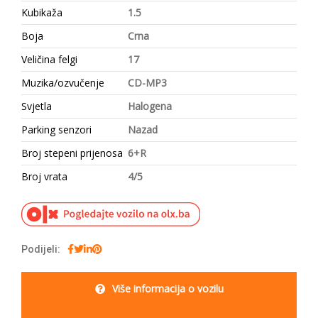
Kubikaža
1.5
Boja
Crna
Veličina felgi
17
Muzika/ozvučenje
CD-MP3
Svjetla
Halogena
Parking senzori
Nazad
Broj stepeni prijenosa
6+R
Broj vrata
4/5
Podijeli:
Više informacija o vozilu