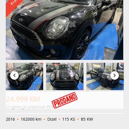
24.999
KM
U cijenu je uračunat PDV
2016
162000 km
Dizel
115 KS
85 KW