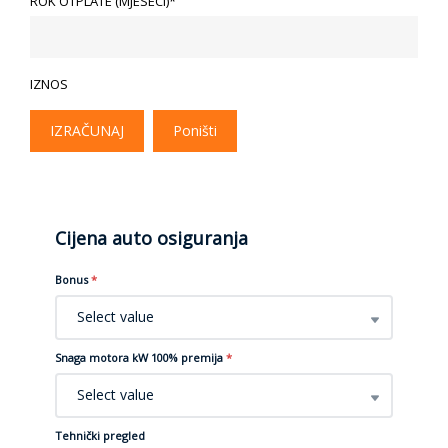
ROK OTPLATE (MJESECI)*
IZNOS
IZRAČUNAJ
Poništi
Cijena auto osiguranja
Bonus
*
Select value
Snaga motora kW 100% premija
*
Select value
Tehnički pregled