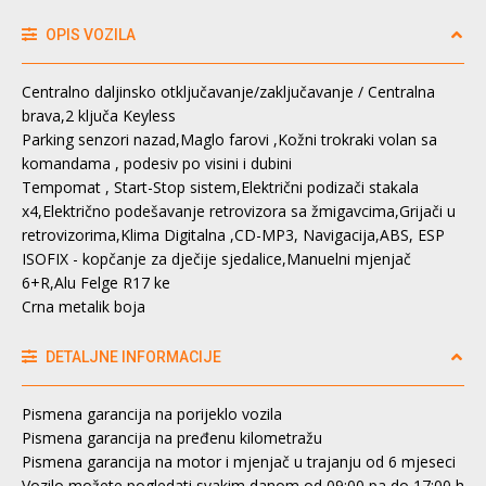
OPIS VOZILA
Centralno daljinsko otključavanje/zaključavanje / Centralna
brava,2 ključa Keyless
Parking senzori nazad,Maglo farovi ,Kožni trokraki volan sa
komandama , podesiv po visini i dubini
Tempomat , Start-Stop sistem,Električni podizači stakala
x4,Električno podešavanje retrovizora sa žmigavcima,Grijači u
retrovizorima,Klima Digitalna ,CD-MP3, Navigacija,ABS, ESP
ISOFIX - kopčanje za dječije sjedalice,Manuelni mjenjač
6+R,Alu Felge R17 ke
Crna metalik boja
DETALJNE INFORMACIJE
Pismena garancija na porijeklo vozila
Pismena garancija na pređenu kilometražu
Pismena garancija na motor i mjenjač u trajanju od 6 mjeseci
Vozilo možete pogledati svakim danom od 09:00 pa do 17:00 h