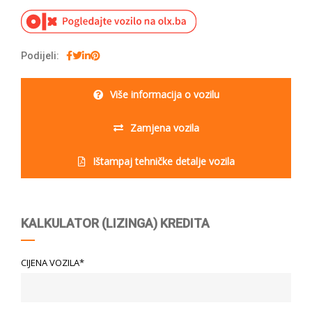
Podijeli:
Više informacija o vozilu
Zamjena vozila
Ištampaj tehničke detalje vozila
KALKULATOR (LIZINGA) KREDITA
CIJENA VOZILA*