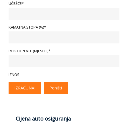
UČEŠĆE*
KAMATNA STOPA (%)*
ROK OTPLATE (MJESECI)*
IZNOS
IZRAČUNAJ
Poništi
Cijena auto osiguranja