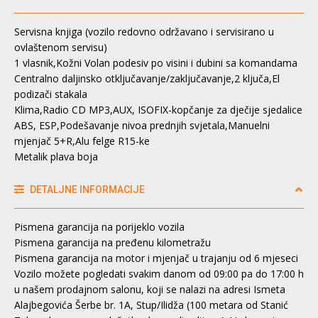
Servisna knjiga (vozilo redovno održavano i servisirano u
ovlaštenom servisu)
1 vlasnik,Kožni Volan podesiv po visini i dubini sa komandama
Centralno daljinsko otključavanje/zaključavanje,2 ključa,El
podizači stakala
Klima,Radio CD MP3,AUX, ISOFIX-kopčanje za dječije sjedalice
ABS, ESP,Podešavanje nivoa prednjih svjetala,Manuelni
mjenjač 5+R,Alu felge R15-ke
Metalik plava boja
DETALJNE INFORMACIJE
Pismena garancija na porijeklo vozila
Pismena garancija na pređenu kilometražu
Pismena garancija na motor i mjenjač u trajanju od 6 mjeseci
Vozilo možete pogledati svakim danom od 09:00 pa do 17:00 h
u našem prodajnom salonu, koji se nalazi na adresi Ismeta
Alajbegovića Šerbe br. 1A, Stup/Ilidža (100 metara od Stanić