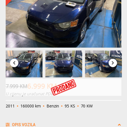
6.999
KM
7.999
KM
U cijenu je uračunat PDV
2011
160000 km
Benzin
95 KS
70 KW
OPIS VOZILA