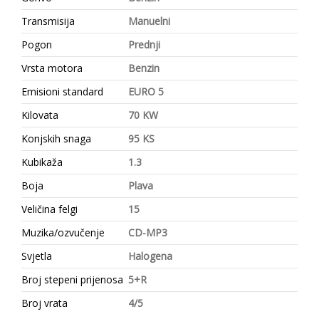
Transmisija
Manuelni
Pogon
Prednji
Vrsta motora
Benzin
Emisioni standard
EURO 5
Kilovata
70 KW
Konjskih snaga
95 KS
Kubikaža
1.3
Boja
Plava
Veličina felgi
15
Muzika/ozvučenje
CD-MP3
Svjetla
Halogena
Broj stepeni prijenosa
5+R
Broj vrata
4/5