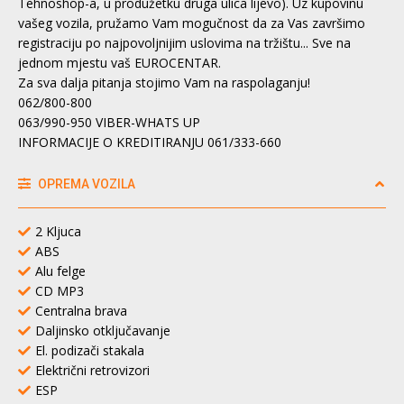
Tehnoshop-a, u produžetku druga ulica lijevo). Uz kupovinu
vašeg vozila, pružamo Vam mogučnost da za Vas završimo
registraciju po najpovoljnijim uslovima na tržištu... Sve na
jednom mjestu vaš EUROCENTAR.
Za sva dalja pitanja stojimo Vam na raspolaganju!
062/800-800
063/990-950 VIBER-WHATS UP
INFORMACIJE O KREDITIRANJU 061/333-660
OPREMA VOZILA
2 Kljuca
ABS
Alu felge
CD MP3
Centralna brava
Daljinsko otključavanje
El. podizači stakala
Električni retrovizori
ESP