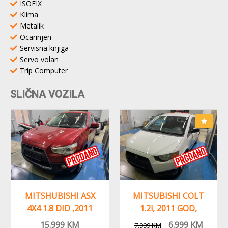
ISOFIX
Klima
Metalik
Ocarinjen
Servisna knjiga
Servo volan
Trip Computer
SLIČNA VOZILA
MITSHUBISHI ASX
MITSUBISHI COLT
4X4 1.8 DID ,2011
1.2i, 2011 GOD,
GOD, ALU
KLIMA, ALU FELGE
15.999
KM
6.999
KM
7.999
KM