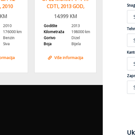
Snag
 2010
CDTI, 2013 GOD,
CDTI, 201
U FELGE,
PARKING SENZORI
REGIST
KM
14.999
KM
8.99
MA
2010
Godište
2013
Godište
Tehn
176000 km
Kilometraža
198000 km
Kilometraža
Benzin
Gorivo
Dizel
Gorivo
Siva
Boja
Bijela
Boja
Kant
formacija
Više informacija
Više i
Zapr
Uk