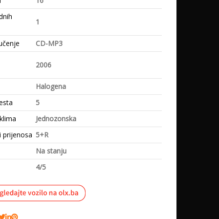
i
16
dnih
1
učenje
CD-MP3
e
2006
Halogena
esta
5
klima
Jednozonska
i prijenosa
5+R
Na stanju
4/5