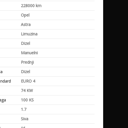
a
228000 km
Opel
Astra
Limuzina
Dizel
Manuelni
Prednji
ra
Dizel
andard
EURO 4
74 KW
aga
100 KS
1.7
Siva