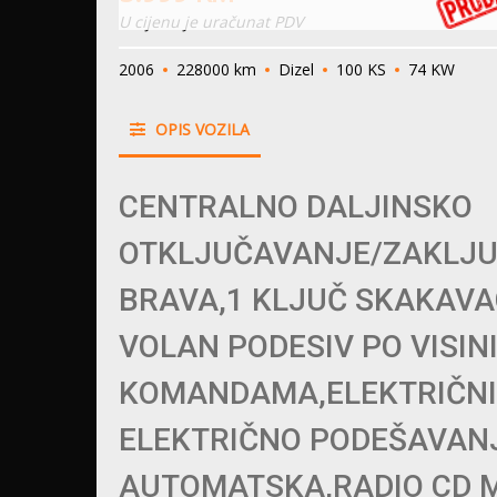
U cijenu je uračunat PDV
2006
228000 km
Dizel
100 KS
74 KW
OPIS VOZILA
CENTRALNO DALJINSKO
OTKLJUČAVANJE/ZAKLJU
BRAVA,1 KLJUČ SKAKAVA
VOLAN PODESIV PO VISINI
KOMANDAMA,ELEKTRIČNI 
ELEKTRIČNO PODEŠAVAN
AUTOMATSKA,RADIO CD MP3