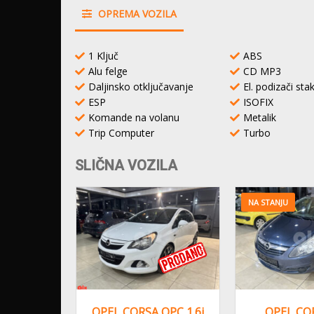
OPREMA VOZILA
1 Ključ
ABS
Alu felge
CD MP3
Daljinsko otključavanje
El. podizači sta
ESP
ISOFIX
Komande na volanu
Metalik
Trip Computer
Turbo
SLIČNA VOZILA
NA STANJU
 1.6i SW,
OPEL CORSA OPC 1.6i
OPEL COR