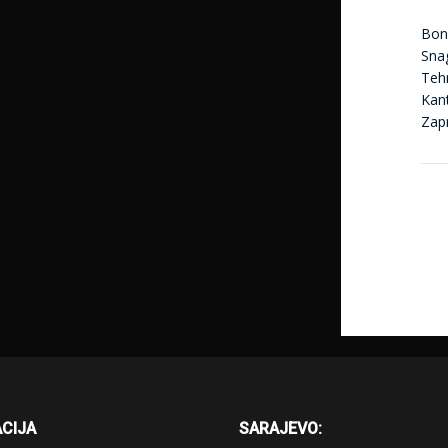
Bon
Sna
Tehn
Kan
Zap
CIJA
SARAJEVO: