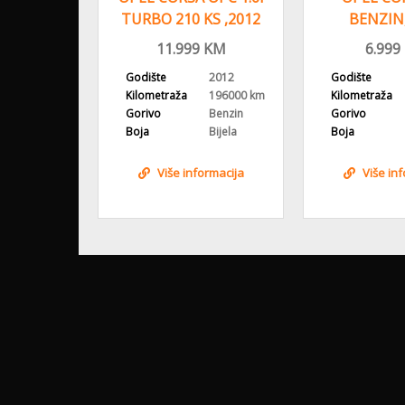
OD,
TURBO 210 KS ,2012
BENZIN,
OVANA
GOD, ALU FELGE
GODINA, AL
KM
11.999
KM
6.999
KLI
2015
Godište
2012
Godište
178000 km
Kilometraža
196000 km
Kilometraža
Benzin
Gorivo
Benzin
Gorivo
Siva
Boja
Bijela
Boja
ormacija
Više informacija
Više in