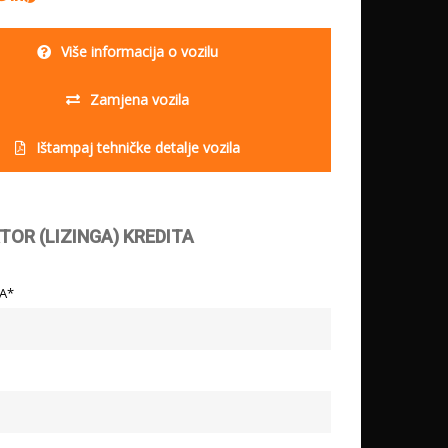
Više informacija o vozilu
Zamjena vozila
Ištampaj tehničke detalje vozila
TOR (LIZINGA) KREDITA
LA*