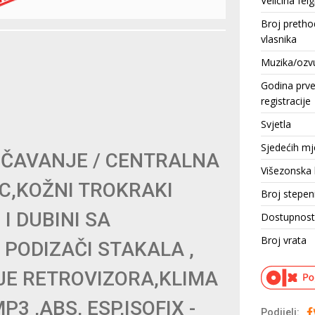
Veličina felg
Broj pretho
vlasnika
Muzika/ozv
Godina prv
registracije
Svjetla
Sjedećih mj
ČAVANJE / CENTRALNA
Višezonska 
C,KOŽNI TROKRAKI
Broj stepen
 I DUBINI SA
Dostupnost
Broj vrata
PODIZAČI STAKALA ,
JE RETROVIZORA,KLIMA
 ,ABS, ESP,ISOFIX -
Podijeli: