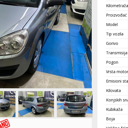
Kilometraž
Proizvođać
Model
Tip vozila
Gorivo
Transmisija
Pogon
Vrsta moto
Emisioni st
Kilovata
Konjskih sn
Kubikaža
Boja