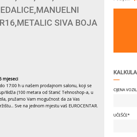
JEDALICE,MANUELNI
R16,METALIC SIVA BOJA
KALKULA
6 mjeseci
do 17:00 h u našem prodajnom salonu, koji se
CIJENA VOZI
tup/Ilidža (100 metara od Stanić Tehnoshop-a, u
vozila, pružamo Vam mogučnost da za Vas
 tržištu... Sve na jednom mjestu vaš EUROCENTAR.
UČEŠĆE*