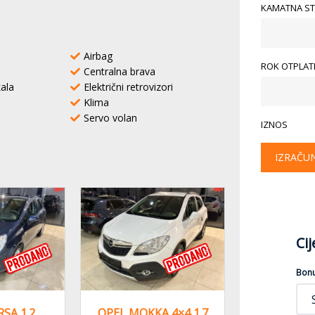
KAMATNA ST
Airbag
ROK OTPLATE
Centralna brava
kala
Električni retrovizori
Klima
Servo volan
IZNOS
IZRAČU
Ci
Bon
SA 1.2
OPEL MOKKA 4×4 1.7
OPEL AS