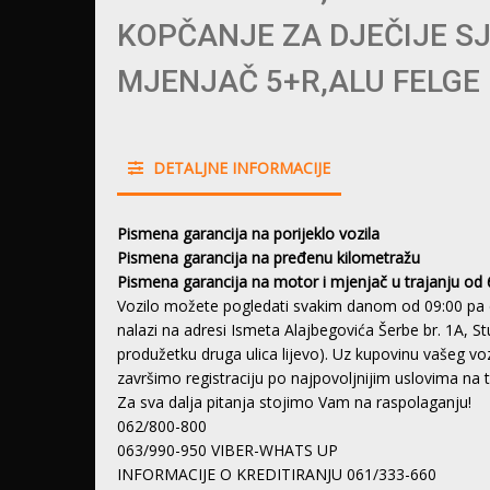
KOPČANJE ZA DJEČIJE S
MJENJAČ 5+R,ALU FELGE 
DETALJNE INFORMACIJE
Pismena garancija na porijeklo vozila
Pismena garancija na pređenu kilometražu
Pismena garancija na motor i mjenjač u trajanju od 
Vozilo možete pogledati svakim danom od 09:00 pa 
nalazi na adresi Ismeta Alajbegovića Šerbe br. 1A, S
produžetku druga ulica lijevo). Uz kupovinu vašeg 
završimo registraciju po najpovoljnijim uslovima na
Za sva dalja pitanja stojimo Vam na raspolaganju!
062/800-800
063/990-950 VIBER-WHATS UP
INFORMACIJE O KREDITIRANJU 061/333-660