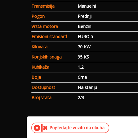
Transmisija
Manuelni
Pogon
Prednji
Vrsta motora
Benzin
Emisioni standard
EURO 5
Kilovata
70 KW
Konjskih snaga
95 KS
Kubikaža
1.2
Boja
Crna
Dostupnost
Na stanju
Broj vrata
2/3