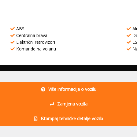
ABS
Al
Centralna brava
Da
Električni retrovizori
E
Komande na volanu
Na
Više informacija o vozilu
Zamjena vozila
Ištampaj tehničke detalje vozila