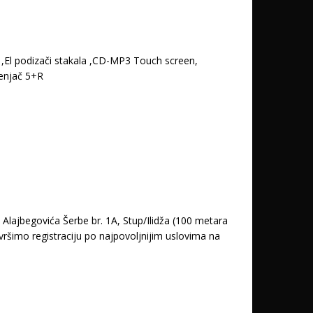
a ,El podizači stakala ,CD-MP3 Touch screen,
jenjač 5+R
lajbegovića Šerbe br. 1A, Stup/Ilidža (100 metara
ršimo registraciju po najpovoljnijim uslovima na