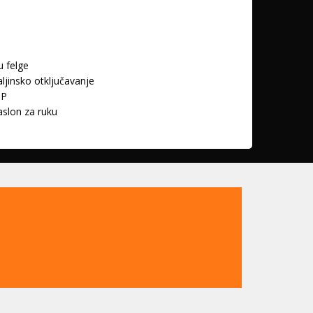
u felge
ljinsko otključavanje
SP
slon za ruku