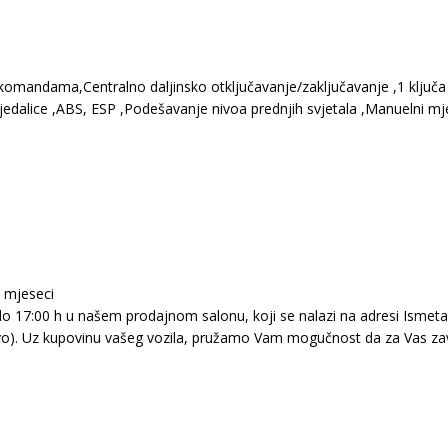
a komandama,Centralno daljinsko otključavanje/zaključavanje ,1 ključ
 sjedalice ,ABS, ESP ,Podešavanje nivoa prednjih svjetala ,Manuelni m
6 mjeseci
 17:00 h u našem prodajnom salonu, koji se nalazi na adresi Ismeta A
evo). Uz kupovinu vašeg vozila, pružamo Vam mogučnost da za Vas zav