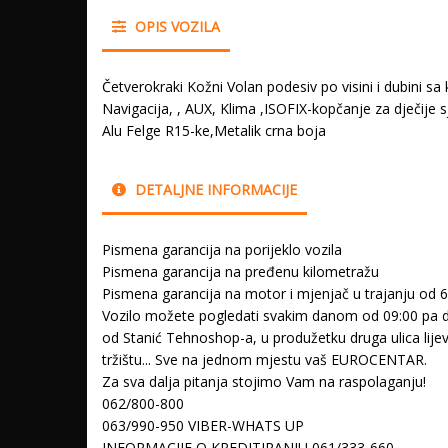
OPIS VOZILA
Četverokraki Kožni Volan podesiv po visini i dubini s
Navigacija, , AUX, Klima ,ISOFIX-kopčanje za dječije
Alu Felge R15-ke,Metalik crna boja
DETALJNE INFORMACIJE
Pismena garancija na porijeklo vozila
Pismena garancija na pređenu kilometražu
Pismena garancija na motor i mjenjač u trajanju od 
Vozilo možete pogledati svakim danom od 09:00 pa do
od Stanić Tehnoshop-a, u produžetku druga ulica lij
tržištu... Sve na jednom mjestu vaš EUROCENTAR.
Za sva dalja pitanja stojimo Vam na raspolaganju!
062/800-800
063/990-950 VIBER-WHATS UP
INFORMACIJE O KREDITIRANJU 061/333-660