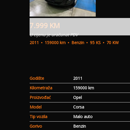
7.999
KM
U cijenu je uračunat PDV
2011
159000 km
Benzin
95 KS
70 KW
Godište
2011
Kilometraža
159000 km
Proizvođać
Opel
Model
Corsa
Tip vozila
Malo auto
Gorivo
Benzin