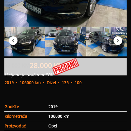
28.000
KM
32.000
KM
U cijenu je uračunat PDV
2019
106000 km
Dizel
136
100
Godište
2019
Kilometraža
106000 km
Proizvođać
Opel