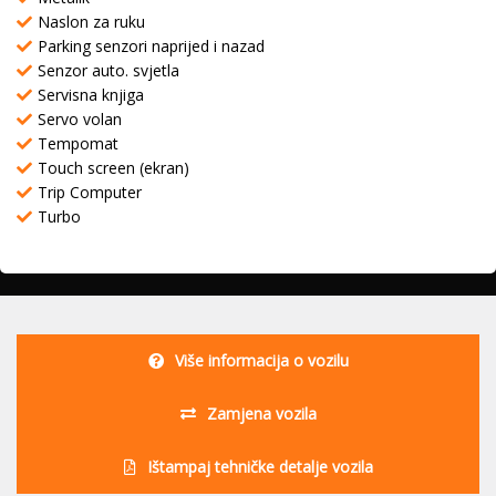
Naslon za ruku
Parking senzori naprijed i nazad
Senzor auto. svjetla
Servisna knjiga
Servo volan
Tempomat
Touch screen (ekran)
Trip Computer
Turbo
Više informacija o vozilu
Zamjena vozila
Ištampaj tehničke detalje vozila