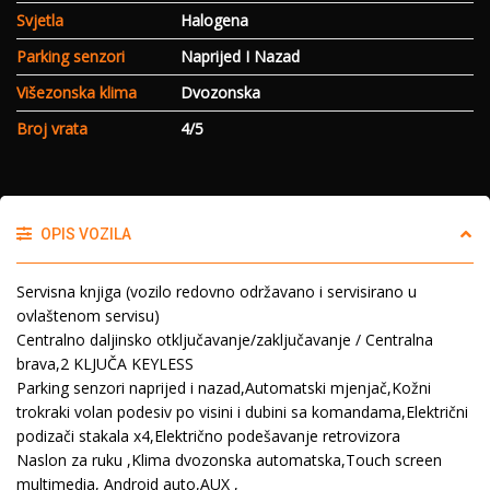
Svjetla
Halogena
Parking senzori
Naprijed I Nazad
Višezonska klima
Dvozonska
Broj vrata
4/5
OPIS VOZILA
Servisna knjiga (vozilo redovno održavano i servisirano u
ovlaštenom servisu)
Centralno daljinsko otključavanje/zaključavanje / Centralna
brava,2 KLJUČA KEYLESS
Parking senzori naprijed i nazad,Automatski mjenjač,Kožni
trokraki volan podesiv po visini i dubini sa komandama,Električni
podizači stakala x4,Električno podešavanje retrovizora
Naslon za ruku ,Klima dvozonska automatska,Touch screen
multimedia, Android auto,AUX ,