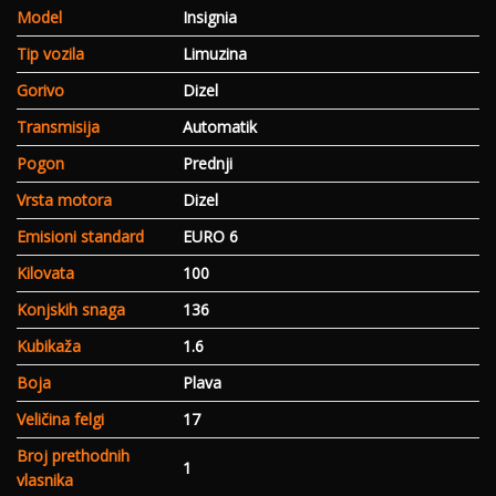
Model
Insignia
Tip vozila
Limuzina
Gorivo
Dizel
Transmisija
Automatik
Pogon
Prednji
Vrsta motora
Dizel
Emisioni standard
EURO 6
Kilovata
100
Konjskih snaga
136
Kubikaža
1.6
Boja
Plava
Veličina felgi
17
Broj prethodnih
1
vlasnika