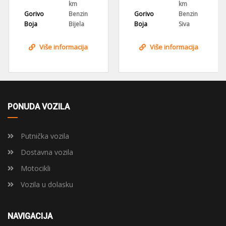
km
km
Gorivo
Benzin
Gorivo
Benzin
Boja
Bijela
Boja
Siva
Više informacija
Više informacija
PONUDA VOZILA
Putnička vozila
Dostavna vozila
Motocikli
Vozila u dolasku
NAVIGACIJA