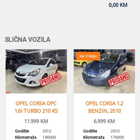
0,00 KM
SLIČNA VOZILA
NA STANJU
OPEL CORSA OPC
OPEL CORSA 1.2
1.6i TURBO 210 KS
BENZIN, 2010
,2012 GOD, ALU
GODINA, ALU FELGE,
11.999
KM
6.999
KM
FELGE
KLIMA
Godište
2012
Godište
2010
Kilometraža
196000
Kilometraža
176000