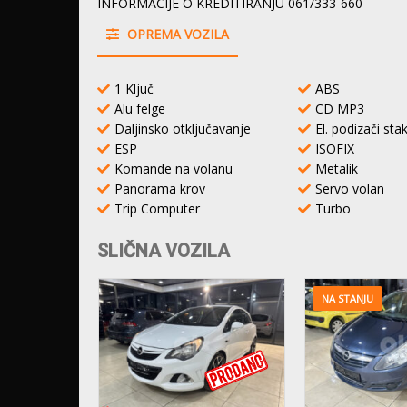
INFORMACIJE O KREDITIRANJU 061/333-660
OPREMA VOZILA
1 Ključ
ABS
Alu felge
CD MP3
Daljinsko otključavanje
El. podizači sta
ESP
ISOFIX
Komande na volanu
Metalik
Panorama krov
Servo volan
Trip Computer
Turbo
SLIČNA VOZILA
NA STANJU