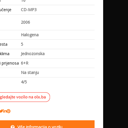
i
16
učenje
CD-MP3
e
2006
Halogena
esta
5
klima
Jednozonska
i prijenosa
6+R
Na stanju
4/5
Više informacija o vozilu