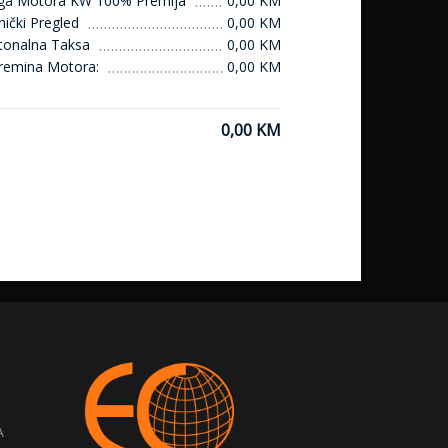
ga Motora KW 100% Premija
0,00 KM
ički Pregled
0,00 KM
tonalna Taksa
0,00 KM
remina Motora:
0,00 KM
0,00 KM
A