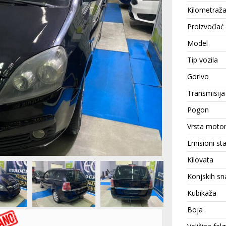
Kilometraž
Proizvođać
Model
Tip vozila
Gorivo
Transmisija
Pogon
Vrsta moto
Emisioni st
Kilovata
Konjskih sn
Kubikaža
Boja