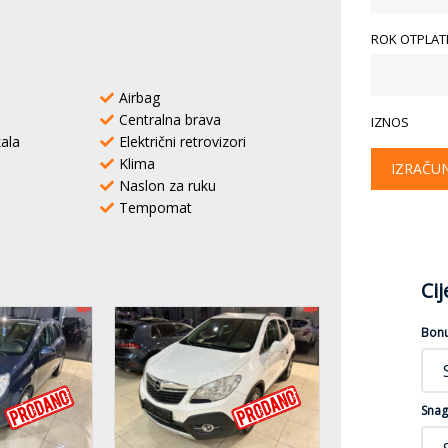
ROK OTPLATE
Airbag
Centralna brava
IZNOS
kala
Električni retrovizori
Klima
IZRAČU
Naslon za ruku
Tempomat
Ci
Bon
Snag