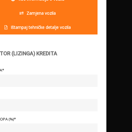
Zamjena vozila
Ištampaj tehničke detalje vozila
TOR (LIZINGA) KREDITA
LA*
OPA (%)*