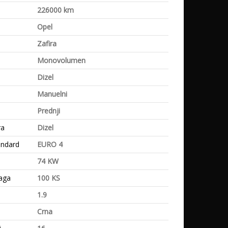
a
226000 km
Opel
Zafira
Monovolumen
Dizel
Manuelni
Prednji
ra
Dizel
andard
EURO 4
74 KW
aga
100 KS
1.9
Crna