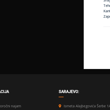
Sna
Tehn
Kan
Zap
CIJA
SARAJEVO:
ročni najam
Ismeta Alajbegovića Šerbe 1