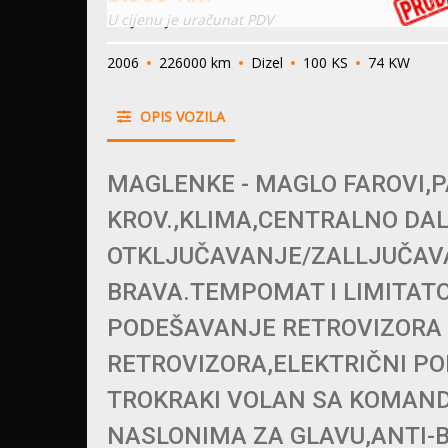
U cijenu je uračunat PDV
2006
226000 km
Dizel
100 KS
74 KW
OPIS VOZILA
MAGLENKE - MAGLO FAROVI
KROV.,KLIMA,CENTRALNO DA
OTKLJUČAVANJE/ZALLJUČAV
BRAVA.TEMPOMAT I LIMITATO
PODEŠAVANJE RETROVIZORA 
RETROVIZORA,ELEKTRIČNI PO
TROKRAKI VOLAN SA KOMAND
NASLONIMA ZA GLAVU,ANTI-B