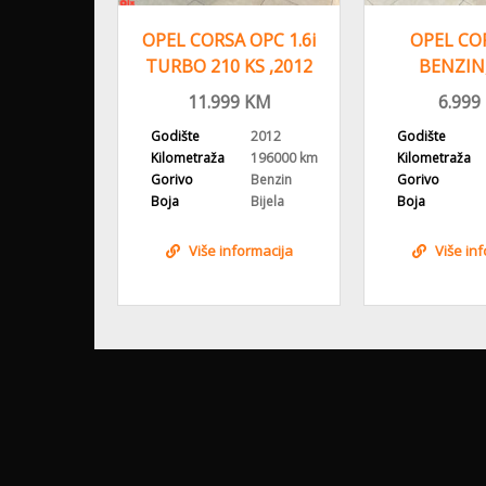
 1.6i SW,
OPEL CORSA OPC 1.6i
OPEL COR
OD,
TURBO 210 KS ,2012
BENZIN,
OVANA
GOD, ALU FELGE
GODINA, AL
KM
11.999
KM
6.999
KLI
2015
Godište
2012
Godište
178000 km
Kilometraža
196000 km
Kilometraža
Benzin
Gorivo
Benzin
Gorivo
Siva
Boja
Bijela
Boja
ormacija
Više informacija
Više in