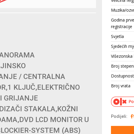
Veličina felg
Muzika/ozv
Godina prv
registracije
Svjetla
Sjedećih mj
,PANORAMA
Višezonska 
LJINSKO
Broj stepen
ANJE / CENTRALNA
Dostupnost
Broj vrata
R,1 KLJUČ,ELEKTRIČNO
I GRIJANJE
DIZAČI STAKALA,KOŽNI
Podijeli:
AMA,DVD LCD MONITOR U
LOCKIER-SYSTEM (ABS)