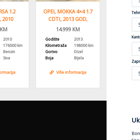
SA 1.2
OPEL MOKKA 4×4 1.7
OPEL AS
Tehn
 2010
CDTI, 2013 GOD,
CDTI, 201
U FELGE,
PARKING SENZORI
REGIST
KM
14.999
KM
8.99
MA
Kant
2010
Godište
2013
Godište
176000 km
Kilometraža
198000 km
Kilometraža
Benzin
Gorivo
Dizel
Gorivo
Siva
Boja
Bijela
Boja
Zapr
formacija
Više informacija
Više i
Uk
Bon