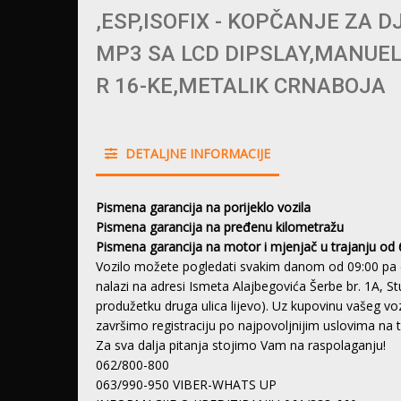
,ESP,ISOFIX - KOPČANJE ZA D
MP3 SA LCD DIPSLAY,MANUEL
R 16-KE,METALIK CRNABOJA
DETALJNE INFORMACIJE
Pismena garancija na porijeklo vozila
Pismena garancija na pređenu kilometražu
Pismena garancija na motor i mjenjač u trajanju od 
Vozilo možete pogledati svakim danom od 09:00 pa 
nalazi na adresi Ismeta Alajbegovića Šerbe br. 1A, S
produžetku druga ulica lijevo). Uz kupovinu vašeg 
završimo registraciju po najpovoljnijim uslovima na
Za sva dalja pitanja stojimo Vam na raspolaganju!
062/800-800
063/990-950 VIBER-WHATS UP