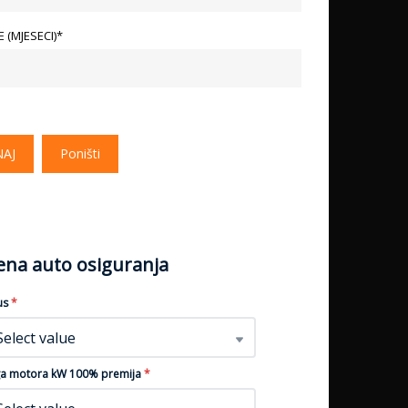
 (MJESECI)*
NAJ
Poništi
jena auto osiguranja
us
*
Select value
a motora kW 100% premija
*