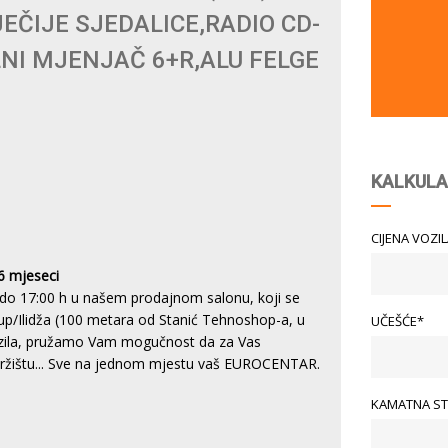
JEČIJE SJEDALICE,RADIO CD-
NI MJENJAČ 6+R,ALU FELGE
KALKULA
CIJENA VOZI
6 mjeseci
do 17:00 h u našem prodajnom salonu, koji se
tup/Ilidža (100 metara od Stanić Tehnoshop-a, u
UČEŠĆE*
vozila, pružamo Vam mogučnost da za Vas
 tržištu... Sve na jednom mjestu vaš EUROCENTAR.
KAMATNA ST