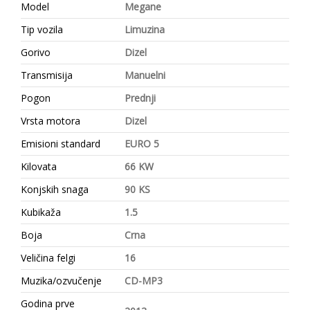
Model
Megane
Tip vozila
Limuzina
Gorivo
Dizel
Transmisija
Manuelni
Pogon
Prednji
Vrsta motora
Dizel
Emisioni standard
EURO 5
Kilovata
66 KW
Konjskih snaga
90 KS
Kubikaža
1.5
Boja
Crna
Veličina felgi
16
Muzika/ozvučenje
CD-MP3
Godina prve