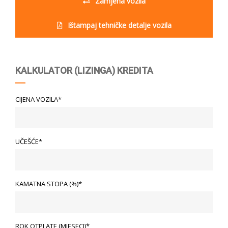
Zamjena vozila
Ištampaj tehničke detalje vozila
KALKULATOR (LIZINGA) KREDITA
CIJENA VOZILA*
UČEŠĆE*
KAMATNA STOPA (%)*
ROK OTPLATE (MJESECI)*