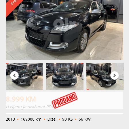
8.999
KM
U cijenu je uračunat PDV
2013
169000 km
Dizel
90 KS
66 KW