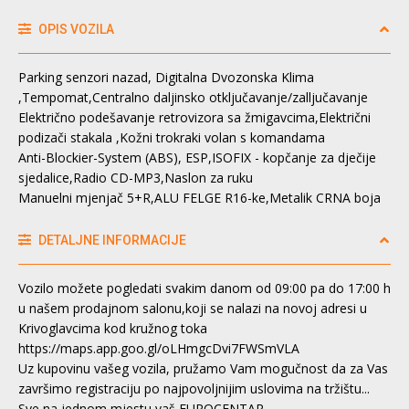
OPIS VOZILA
Parking senzori nazad, Digitalna Dvozonska Klima
,Tempomat,Centralno daljinsko otključavanje/zalljučavanje
Električno podešavanje retrovizora sa žmigavcima,Električni
podizači stakala ,Kožni trokraki volan s komandama
Anti-Blockier-System (ABS), ESP,ISOFIX - kopčanje za dječije
sjedalice,Radio CD-MP3,Naslon za ruku
Manuelni mjenjač 5+R,ALU FELGE R16-ke,Metalik CRNA boja
DETALJNE INFORMACIJE
Vozilo možete pogledati svakim danom od 09:00 pa do 17:00 h
u našem prodajnom salonu,koji se nalazi na novoj adresi u
Krivoglavcima kod kružnog toka
https://maps.app.goo.gl/oLHmgcDvi7FWSmVLA
Uz kupovinu vašeg vozila, pružamo Vam mogučnost da za Vas
završimo registraciju po najpovoljnijim uslovima na tržištu...
Sve na jednom mjestu vaš EUROCENTAR.